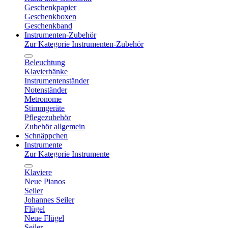
Geschenkpapier
Geschenkboxen
Geschenkband
Instrumenten-Zubehör
Zur Kategorie Instrumenten-Zubehör
Beleuchtung
Klavierbänke
Instrumentenständer
Notenständer
Metronome
Stimmgeräte
Pflegezubehör
Zubehör allgemein
Schnäppchen
Instrumente
Zur Kategorie Instrumente
Klaviere
Neue Pianos
Seiler
Johannes Seiler
Flügel
Neue Flügel
Seiler