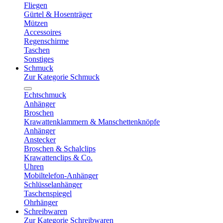
Fliegen
Gürtel & Hosenträger
Mützen
Accessoires
Regenschirme
Taschen
Sonstiges
Schmuck
Zur Kategorie Schmuck
Echtschmuck
Anhänger
Broschen
Krawattenklammern & Manschettenknöpfe
Anhänger
Anstecker
Broschen & Schalclips
Krawattenclips & Co.
Uhren
Mobiltelefon-Anhänger
Schlüsselanhänger
Taschenspiegel
Ohrhänger
Schreibwaren
Zur Kategorie Schreibwaren