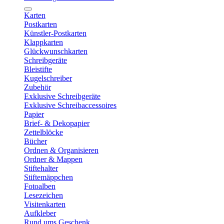
Karten
Postkarten
Künstler-Postkarten
Klappkarten
Glückwunschkarten
Schreibgeräte
Bleistifte
Kugelschreiber
Zubehör
Exklusive Schreibgeräte
Exklusive Schreibaccessoires
Papier
Brief- & Dekopapier
Zettelblöcke
Bücher
Ordnen & Organisieren
Ordner & Mappen
Stiftehalter
Stiftemäppchen
Fotoalben
Lesezeichen
Visitenkarten
Aufkleber
Rund ums Geschenk