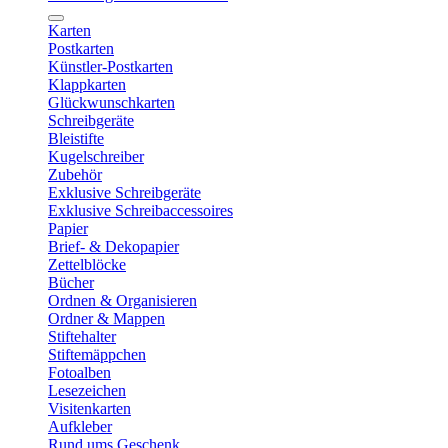
Karten
Postkarten
Künstler-Postkarten
Klappkarten
Glückwunschkarten
Schreibgeräte
Bleistifte
Kugelschreiber
Zubehör
Exklusive Schreibgeräte
Exklusive Schreibaccessoires
Papier
Brief- & Dekopapier
Zettelblöcke
Bücher
Ordnen & Organisieren
Ordner & Mappen
Stiftehalter
Stiftemäppchen
Fotoalben
Lesezeichen
Visitenkarten
Aufkleber
Rund ums Geschenk