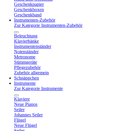
Geschenkpapier
Geschenkboxen
Geschenkband
Instrumenten-Zubehör
Zur Kategorie Instrumenten-Zubehör
Beleuchtung
Klavierbänke
Instrumentenständer
Notenständer
Metronome
Stimmgeräte
Pflegezubehör
Zubehör allgemein
Schnäppchen
Instrumente
Zur Kategorie Instrumente
Klaviere
Neue Pianos
Seiler
Johannes Seiler
Flügel
Neue Flügel
Seiler