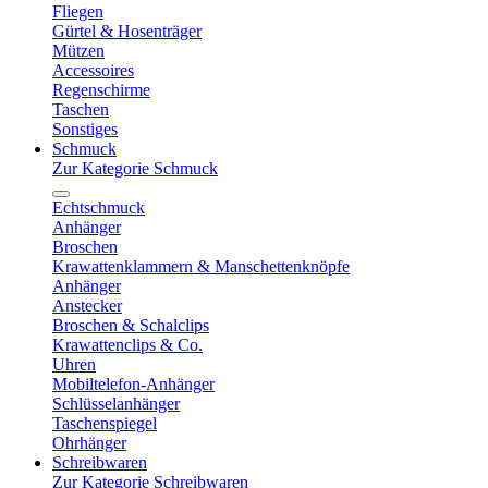
Fliegen
Gürtel & Hosenträger
Mützen
Accessoires
Regenschirme
Taschen
Sonstiges
Schmuck
Zur Kategorie Schmuck
Echtschmuck
Anhänger
Broschen
Krawattenklammern & Manschettenknöpfe
Anhänger
Anstecker
Broschen & Schalclips
Krawattenclips & Co.
Uhren
Mobiltelefon-Anhänger
Schlüsselanhänger
Taschenspiegel
Ohrhänger
Schreibwaren
Zur Kategorie Schreibwaren