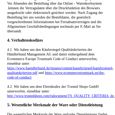
Vor Absenden der Bestellung
über das Online - Warenkorbsystem
können die Vertragsdaten über die Druckfunktion des Browsers
ausgedruckt oder elektronisch gesichert werden. Nach Zugang der
Bestellung bei uns werden die Bestelldaten, die gesetzlich
vorgeschriebenen Informationen bei Fernabsatzverträgen und die
Allgemeinen Geschäftsbedingungen nochmals per E-Mail an Sie
übersandt.
4. Verhaltenskodizes
4.1. Wir haben uns den Käufersiegel-Qualitätskriterien der
Händlerbund Management AG und damit einhergehend dem
Ecommerce Europe Trustmark Code of Conduct unterworfen,
einsehbar unter:
https://www.haendlerbund.de/images/content/kaeufersiegel/kaeufersiegel-
qualitatskriterien.pdf
und
https://www.ecommercetrustmark.eu/the-
code-of-conduct/
4.2. Wir haben uns dem Ehrenkodex der Trusted Shops GmbH
unterworfen, einsehbar unter:
http://www.trustedshops.com/tsdocument/TS_QUALITY_CRITERIA_de.
5. Wesentliche Merkmale der Ware oder Dienstleistung
Die wesentlichen Merkmale der Ware und/oder Dienstleistung finden