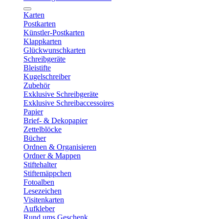
Karten
Postkarten
Künstler-Postkarten
Klappkarten
Glückwunschkarten
Schreibgeräte
Bleistifte
Kugelschreiber
Zubehör
Exklusive Schreibgeräte
Exklusive Schreibaccessoires
Papier
Brief- & Dekopapier
Zettelblöcke
Bücher
Ordnen & Organisieren
Ordner & Mappen
Stiftehalter
Stiftemäppchen
Fotoalben
Lesezeichen
Visitenkarten
Aufkleber
Rund ums Geschenk