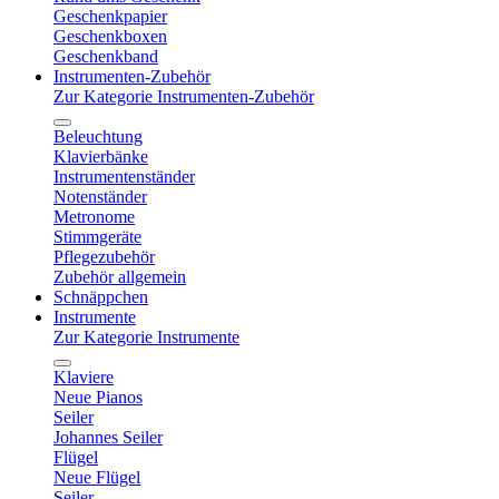
Geschenkpapier
Geschenkboxen
Geschenkband
Instrumenten-Zubehör
Zur Kategorie Instrumenten-Zubehör
Beleuchtung
Klavierbänke
Instrumentenständer
Notenständer
Metronome
Stimmgeräte
Pflegezubehör
Zubehör allgemein
Schnäppchen
Instrumente
Zur Kategorie Instrumente
Klaviere
Neue Pianos
Seiler
Johannes Seiler
Flügel
Neue Flügel
Seiler