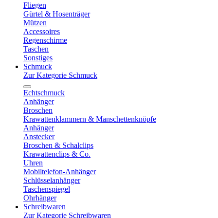
Fliegen
Gürtel & Hosenträger
Mützen
Accessoires
Regenschirme
Taschen
Sonstiges
Schmuck
Zur Kategorie Schmuck
Echtschmuck
Anhänger
Broschen
Krawattenklammern & Manschettenknöpfe
Anhänger
Anstecker
Broschen & Schalclips
Krawattenclips & Co.
Uhren
Mobiltelefon-Anhänger
Schlüsselanhänger
Taschenspiegel
Ohrhänger
Schreibwaren
Zur Kategorie Schreibwaren