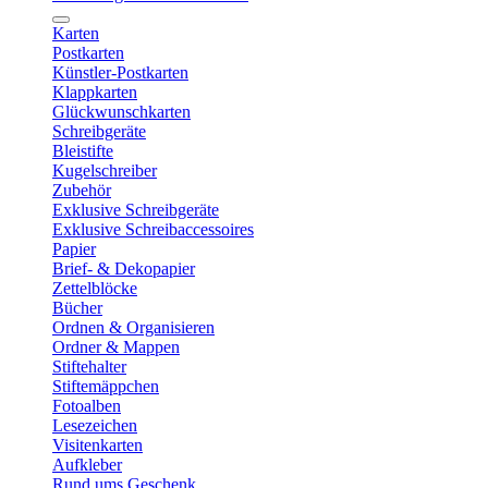
Karten
Postkarten
Künstler-Postkarten
Klappkarten
Glückwunschkarten
Schreibgeräte
Bleistifte
Kugelschreiber
Zubehör
Exklusive Schreibgeräte
Exklusive Schreibaccessoires
Papier
Brief- & Dekopapier
Zettelblöcke
Bücher
Ordnen & Organisieren
Ordner & Mappen
Stiftehalter
Stiftemäppchen
Fotoalben
Lesezeichen
Visitenkarten
Aufkleber
Rund ums Geschenk