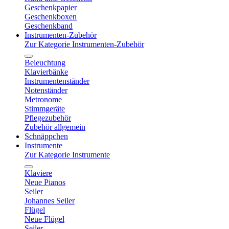
Geschenkpapier
Geschenkboxen
Geschenkband
Instrumenten-Zubehör
Zur Kategorie Instrumenten-Zubehör
Beleuchtung
Klavierbänke
Instrumentenständer
Notenständer
Metronome
Stimmgeräte
Pflegezubehör
Zubehör allgemein
Schnäppchen
Instrumente
Zur Kategorie Instrumente
Klaviere
Neue Pianos
Seiler
Johannes Seiler
Flügel
Neue Flügel
Seiler