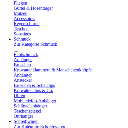
Fliegen
Gürtel & Hosenträger
Mützen
Accessoires
Regenschirme
Taschen
Sonstiges
Schmuck
Zur Kategorie Schmuck
Echtschmuck
Anhänger
Broschen
Krawattenklammern & Manschettenknöpfe
Anhänger
Anstecker
Broschen & Schalclips
Krawattenclips & Co.
Uhren
Mobiltelefon-Anhänger
Schlüsselanhänger
Taschenspiegel
Ohrhänger
Schreibwaren
Zur Kategorie Schreibwaren