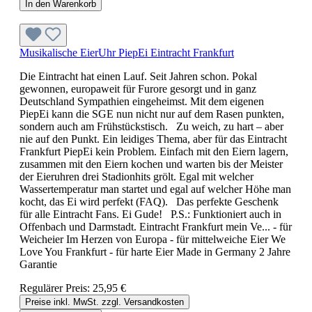
In den Warenkorb
Musikalische EierUhr PiepEi Eintracht Frankfurt
Die Eintracht hat einen Lauf. Seit Jahren schon. Pokal
gewonnen, europaweit für Furore gesorgt und in ganz
Deutschland Sympathien eingeheimst. Mit dem eigenen
PiepEi kann die SGE nun nicht nur auf dem Rasen punkten,
sondern auch am Frühstückstisch. Zu weich, zu hart – aber
nie auf den Punkt. Ein leidiges Thema, aber für das Eintracht
Frankfurt PiepEi kein Problem. Einfach mit den Eiern lagern,
zusammen mit den Eiern kochen und warten bis der Meister
der Eieruhren drei Stadionhits grölt. Egal mit welcher
Wassertemperatur man startet und egal auf welcher Höhe man
kocht, das Ei wird perfekt (FAQ). Das perfekte Geschenk
für alle Eintracht Fans. Ei Gude! P.S.: Funktioniert auch in
Offenbach und Darmstadt. Eintracht Frankfurt mein Ve... - für
Weicheier Im Herzen von Europa - für mittelweiche Eier We
Love You Frankfurt - für harte Eier Made in Germany 2 Jahre
Garantie
Regulärer Preis:
25,95 €
Preise inkl. MwSt. zzgl. Versandkosten