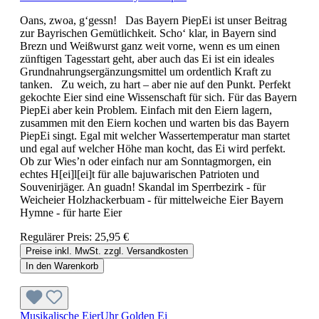
Oans, zwoa, g‘gessn! Das Bayern PiepEi ist unser Beitrag
zur Bayrischen Gemütlichkeit. Scho‘ klar, in Bayern sind
Brezn und Weißwurst ganz weit vorne, wenn es um einen
zünftigen Tagesstart geht, aber auch das Ei ist ein ideales
Grundnahrungsergänzungsmittel um ordentlich Kraft zu
tanken. Zu weich, zu hart – aber nie auf den Punkt. Perfekt
gekochte Eier sind eine Wissenschaft für sich. Für das Bayern
PiepEi aber kein Problem. Einfach mit den Eiern lagern,
zusammen mit den Eiern kochen und warten bis das Bayern
PiepEi singt. Egal mit welcher Wassertemperatur man startet
und egal auf welcher Höhe man kocht, das Ei wird perfekt.
Ob zur Wies’n oder einfach nur am Sonntagmorgen, ein
echtes H[ei]l[ei]t für alle bajuwarischen Patrioten und
Souvenirjäger. An guadn! Skandal im Sperrbezirk - für
Weicheier Holzhackerbuam - für mittelweiche Eier Bayern
Hymne - für harte Eier
Regulärer Preis:
25,95 €
Preise inkl. MwSt. zzgl. Versandkosten
In den Warenkorb
Musikalische EierUhr Golden Ei