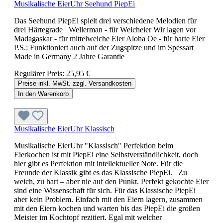
Musikalische EierUhr Seehund PiepEi
Das Seehund PiepEi spielt drei verschiedene Melodien für
drei Härtegrade Wellerman - für Weicheier Wir lagen vor
Madagaskar - für mittelweiche Eier Aloha Oe - für harte Eier
P.S.: Funktioniert auch auf der Zugspitze und im Spessart
Made in Germany 2 Jahre Garantie
Regulärer Preis:
25,95 €
Preise inkl. MwSt. zzgl. Versandkosten
In den Warenkorb
Musikalische EierUhr Klassisch
Musikalische EierUhr "Klassisch" Perfektion beim
Eierkochen ist mit PiepEi eine Selbstverständlichkeit, doch
hier gibt es Perfektion mit intellektueller Note. Für die
Freunde der Klassik gibt es das Klassische PiepEi. Zu
weich, zu hart – aber nie auf den Punkt. Perfekt gekochte Eier
sind eine Wissenschaft für sich. Für das Klassische PiepEi
aber kein Problem. Einfach mit den Eiern lagern, zusammen
mit den Eiern kochen und warten bis das PiepEi die großen
Meister im Kochtopf rezitiert. Egal mit welcher