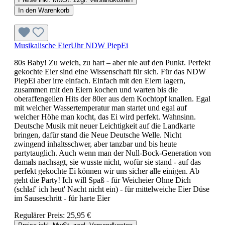
In den Warenkorb
Musikalische EierUhr NDW PiepEi
80s Baby! Zu weich, zu hart – aber nie auf den Punkt. Perfekt
gekochte Eier sind eine Wissenschaft für sich. Für das NDW
PiepEi aber irre einfach. Einfach mit den Eiern lagern,
zusammen mit den Eiern kochen und warten bis die
oberaffengeilen Hits der 80er aus dem Kochtopf knallen. Egal
mit welcher Wassertemperatur man startet und egal auf
welcher Höhe man kocht, das Ei wird perfekt. Wahnsinn.
Deutsche Musik mit neuer Leichtigkeit auf die Landkarte
bringen, dafür stand die Neue Deutsche Welle. Nicht
zwingend inhaltsschwer, aber tanzbar und bis heute
partytauglich. Auch wenn man der Null-Bock-Generation von
damals nachsagt, sie wusste nicht, wofür sie stand - auf das
perfekt gekochte Ei können wir uns sicher alle einigen. Ab
geht die Party! Ich will Spaß - für Weicheier Ohne Dich
(schlaf' ich heut' Nacht nicht ein) - für mittelweiche Eier Düse
im Sauseschritt - für harte Eier
Regulärer Preis:
25,95 €