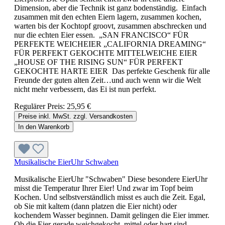
Dimension, aber die Technik ist ganz bodenständig. Einfach
zusammen mit den echten Eiern lagern, zusammen kochen,
warten bis der Kochtopf groovt, zusammen abschrecken und
nur die echten Eier essen. „SAN FRANCISCO“ FÜR
PERFEKTE WEICHEIER „CALIFORNIA DREAMING“
FÜR PERFEKT GEKOCHTE MITTELWEICHE EIER
„HOUSE OF THE RISING SUN“ FÜR PERFEKT
GEKOCHTE HARTE EIER Das perfekte Geschenk für alle
Freunde der guten alten Zeit…und auch wenn wir die Welt
nicht mehr verbessern, das Ei ist nun perfekt.
Regulärer Preis:
25,95 €
Preise inkl. MwSt. zzgl. Versandkosten
In den Warenkorb
Musikalische EierUhr Schwaben
Musikalische EierUhr "Schwaben" Diese besondere EierUhr
misst die Temperatur Ihrer Eier! Und zwar im Topf beim
Kochen. Und selbstverständlich misst es auch die Zeit. Egal,
ob Sie mit kaltem (dann platzen die Eier nicht) oder
kochendem Wasser beginnen. Damit gelingen die Eier immer.
Ob die Eier gerade weichgekocht, mittel oder hart sind,