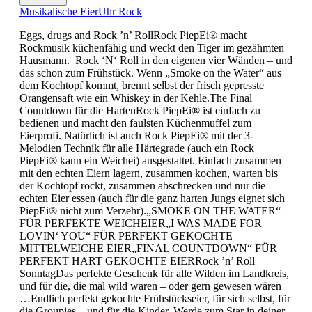
Musikalische EierUhr Rock
Eggs, drugs and Rock ’n’ RollRock PiepEi® macht
Rockmusik küchenfähig und weckt den Tiger im gezähmten
Hausmann. Rock ‘N‘ Roll in den eigenen vier Wänden – und
das schon zum Frühstück. Wenn „Smoke on the Water“ aus
dem Kochtopf kommt, brennt selbst der frisch gepresste
Orangensaft wie ein Whiskey in der Kehle.The Final
Countdown für die HartenRock PiepEi® ist einfach zu
bedienen und macht den faulsten Küchenmuffel zum
Eierprofi. Natürlich ist auch Rock PiepEi® mit der 3-
Melodien Technik für alle Härtegrade (auch ein Rock
PiepEi® kann ein Weichei) ausgestattet. Einfach zusammen
mit den echten Eiern lagern, zusammen kochen, warten bis
der Kochtopf rockt, zusammen abschrecken und nur die
echten Eier essen (auch für die ganz harten Jungs eignet sich
PiepEi® nicht zum Verzehr).„SMOKE ON THE WATER“
FÜR PERFEKTE WEICHEIER„I WAS MADE FOR
LOVIN‘ YOU“ FÜR PERFEKT GEKOCHTE
MITTELWEICHE EIER„FINAL COUNTDOWN“ FÜR
PERFEKT HART GEKOCHTE EIERRock ’n’ Roll
SonntagDas perfekte Geschenk für alle Wilden im Landkreis,
und für die, die mal wild waren – oder gern gewesen wären
…Endlich perfekt gekochte Frühstückseier, für sich selbst, für
die Groupies – und für die Kinder. Werde zum Star in deiner