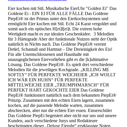
Eier kochen mit Stil. Musikalische EierUhr "Golden Ei" Das
Goldene Ei - EIN EI FÜR ALLE FÄLLE Das Goldene
PiepEi® ist der Primus unter den Eierkochsystemen und
ermöglicht Eier kochen mit Stil. Echt 24 Karat vergoldet und
somit auch ein optisches H[ei]l[ei]t. Die extrem hohe
Wertigkeit macht es zur idealen Geschenkidee. 3 Melodien
für 3 Härtegrade Aber der funktionale Nutzen steht der Optik
natürlich in Nichts nach. Das Goldene PiepEi® vereint
Detlef, Schantall und Hartmut – Die Dreieinigkeit des Eis!
Für alle Unentschlossenen und Haushalte mit
unausgeglichenen Eiervorlieben gibt es die [k]ultimative
Lösung. Das Goldene PiepEi®. Es spielt drei verschiedene
Melodien für die jeweiligen Kochgrade. „KILLING ME
SOFTLY“ FÜR PERFEKTE WEICHEIER „ICH WOLLT
ICH WÄR EIN HUHN“ FÜR PERFEKTE
MITTELWEICHE EIER „TRIUMPHMARSCH“ FÜR
PERFEKT HART GEKOCHTE EIER Das Goldene
PiepEi® funktioniert natürlich nach dem bekannten PiepEi®
Prinzip. Zusammen mit den echten Eiern lagern, zusammen
kochen, auf die passende Melodie warten, zusammen
abschrecken, aber nur die echten Eier essen. Einserschüler
Das Goldene PiepEi begeistert aber nicht nur uns und unsere
Kunden, auch verschiedene Jurys und Redakteure
bescheinigten dieser „Deluxe Eieruhr“ erstklassige Noten.