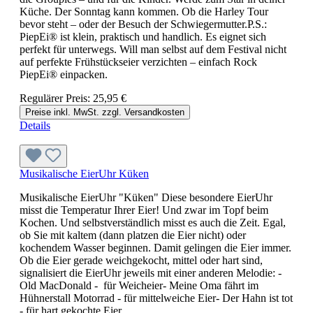
Küche. Der Sonntag kann kommen. Ob die Harley Tour
bevor steht – oder der Besuch der Schwiegermutter.P.S.:
PiepEi® ist klein, praktisch und handlich. Es eignet sich
perfekt für unterwegs. Will man selbst auf dem Festival nicht
auf perfekte Frühstückseier verzichten – einfach Rock
PiepEi® einpacken.
Regulärer Preis:
25,95 €
Preise inkl. MwSt. zzgl. Versandkosten
Details
Musikalische EierUhr Küken
Musikalische EierUhr "Küken" Diese besondere EierUhr
misst die Temperatur Ihrer Eier! Und zwar im Topf beim
Kochen. Und selbstverständlich misst es auch die Zeit. Egal,
ob Sie mit kaltem (dann platzen die Eier nicht) oder
kochendem Wasser beginnen. Damit gelingen die Eier immer.
Ob die Eier gerade weichgekocht, mittel oder hart sind,
signalisiert die EierUhr jeweils mit einer anderen Melodie: -
Old MacDonald - für Weicheier- Meine Oma fährt im
Hühnerstall Motorrad - für mittelweiche Eier- Der Hahn ist tot
- für hart gekochte Eier