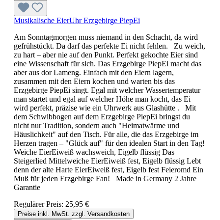
Musikalische EierUhr Erzgebirge PiepEi
Am Sonntagmorgen muss niemand in den Schacht, da wird
gefrühstückt. Da darf das perfekte Ei nicht fehlen. Zu weich,
zu hart – aber nie auf den Punkt. Perfekt gekochte Eier sind
eine Wissenschaft für sich. Das Erzgebirge PiepEi macht das
aber aus dor Lameng. Einfach mit den Eiern lagern,
zusammen mit den Eiern kochen und warten bis das
Erzgebirge PiepEi singt. Egal mit welcher Wassertemperatur
man startet und egal auf welcher Höhe man kocht, das Ei
wird perfekt, präzise wie ein Uhrwerk aus Glashütte . Mit
dem Schwibbogen auf dem Erzgebirge PiepEi bringst du
nicht nur Tradition, sondern auch "Heimatwärme und
Häuslichkeit" auf den Tisch. Für alle, die das Erzgebirge im
Herzen tragen – "Glück auf" für den idealen Start in den Tag!
Weiche EierEiweiß wachsweich, Eigelb flüssig Das
Steigerlied Mittelweiche EierEiweiß fest, Eigelb flüssig Lebt
denn der alte Harte EierEiweiß fest, Eigelb fest Feieromd Ein
Muß für jeden Erzgebirge Fan! Made in Germany 2 Jahre
Garantie
Regulärer Preis:
25,95 €
Preise inkl. MwSt. zzgl. Versandkosten