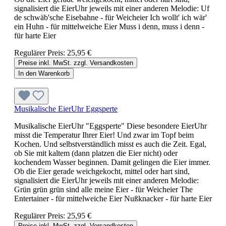
signalisiert die EierUhr jeweils mit einer anderen Melodie: Uf
de schwäb'sche Eisebahne - für Weicheier Ich wollt' ich wär'
ein Huhn - für mittelweiche Eier Muss i denn, muss i denn -
für harte Eier
Regulärer Preis:
25,95 €
Preise inkl. MwSt. zzgl. Versandkosten
In den Warenkorb
Musikalische EierUhr Eggsperte
Musikalische EierUhr "Eggsperte" Diese besondere EierUhr
misst die Temperatur Ihrer Eier! Und zwar im Topf beim
Kochen. Und selbstverständlich misst es auch die Zeit. Egal,
ob Sie mit kaltem (dann platzen die Eier nicht) oder
kochendem Wasser beginnen. Damit gelingen die Eier immer.
Ob die Eier gerade weichgekocht, mittel oder hart sind,
signalisiert die EierUhr jeweils mit einer anderen Melodie:
Grün grün grün sind alle meine Eier - für Weicheier The
Entertainer - für mittelweiche Eier Nußknacker - für harte Eier
Regulärer Preis:
25,95 €
Preise inkl. MwSt. zzgl. Versandkosten