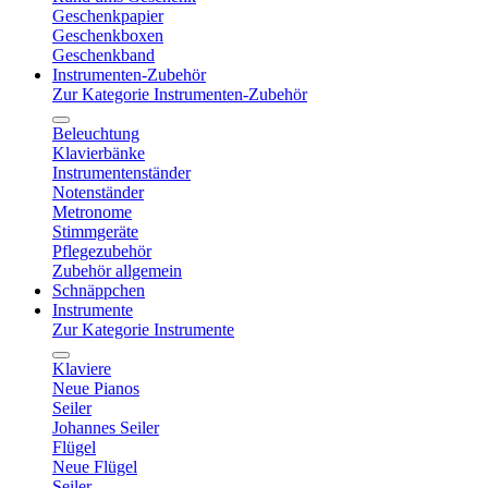
Geschenkpapier
Geschenkboxen
Geschenkband
Instrumenten-Zubehör
Zur Kategorie Instrumenten-Zubehör
Beleuchtung
Klavierbänke
Instrumentenständer
Notenständer
Metronome
Stimmgeräte
Pflegezubehör
Zubehör allgemein
Schnäppchen
Instrumente
Zur Kategorie Instrumente
Klaviere
Neue Pianos
Seiler
Johannes Seiler
Flügel
Neue Flügel
Seiler