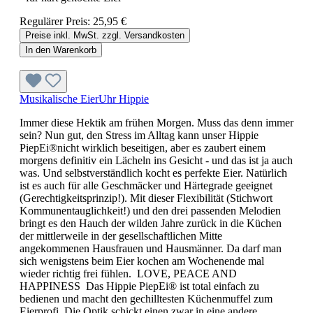
Regulärer Preis:
25,95 €
Preise inkl. MwSt. zzgl. Versandkosten
In den Warenkorb
Musikalische EierUhr Hippie
Immer diese Hektik am frühen Morgen. Muss das denn immer
sein? Nun gut, den Stress im Alltag kann unser Hippie
PiepEi®nicht wirklich beseitigen, aber es zaubert einem
morgens definitiv ein Lächeln ins Gesicht - und das ist ja auch
was. Und selbstverständlich kocht es perfekte Eier. Natürlich
ist es auch für alle Geschmäcker und Härtegrade geeignet
(Gerechtigkeitsprinzip!). Mit dieser Flexibilität (Stichwort
Kommunentauglichkeit!) und den drei passenden Melodien
bringt es den Hauch der wilden Jahre zurück in die Küchen
der mittlerweile in der gesellschaftlichen Mitte
angekommenen Hausfrauen und Hausmänner. Da darf man
sich wenigstens beim Eier kochen am Wochenende mal
wieder richtig frei fühlen. LOVE, PEACE AND
HAPPINESS Das Hippie PiepEi® ist total einfach zu
bedienen und macht den gechilltesten Küchenmuffel zum
Eierprofi. Die Optik schickt einen zwar in eine andere