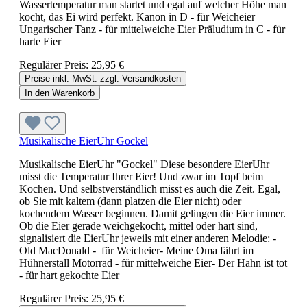
Wassertemperatur man startet und egal auf welcher Höhe man
kocht, das Ei wird perfekt. Kanon in D - für Weicheier
Ungarischer Tanz - für mittelweiche Eier Präludium in C - für
harte Eier
Regulärer Preis:
25,95 €
Preise inkl. MwSt. zzgl. Versandkosten
In den Warenkorb
Musikalische EierUhr Gockel
Musikalische EierUhr "Gockel" Diese besondere EierUhr
misst die Temperatur Ihrer Eier! Und zwar im Topf beim
Kochen. Und selbstverständlich misst es auch die Zeit. Egal,
ob Sie mit kaltem (dann platzen die Eier nicht) oder
kochendem Wasser beginnen. Damit gelingen die Eier immer.
Ob die Eier gerade weichgekocht, mittel oder hart sind,
signalisiert die EierUhr jeweils mit einer anderen Melodie: -
Old MacDonald - für Weicheier- Meine Oma fährt im
Hühnerstall Motorrad - für mittelweiche Eier- Der Hahn ist tot
- für hart gekochte Eier
Regulärer Preis:
25,95 €