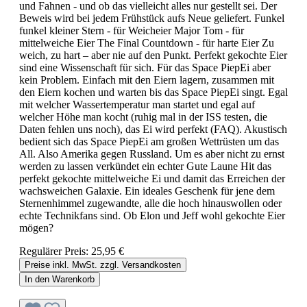
und Fahnen - und ob das vielleicht alles nur gestellt sei. Der
Beweis wird bei jedem Frühstück aufs Neue geliefert. Funkel
funkel kleiner Stern - für Weicheier Major Tom - für
mittelweiche Eier The Final Countdown - für harte Eier Zu
weich, zu hart – aber nie auf den Punkt. Perfekt gekochte Eier
sind eine Wissenschaft für sich. Für das Space PiepEi aber
kein Problem. Einfach mit den Eiern lagern, zusammen mit
den Eiern kochen und warten bis das Space PiepEi singt. Egal
mit welcher Wassertemperatur man startet und egal auf
welcher Höhe man kocht (ruhig mal in der ISS testen, die
Daten fehlen uns noch), das Ei wird perfekt (FAQ). Akustisch
bedient sich das Space PiepEi am großen Wettrüsten um das
All. Also Amerika gegen Russland. Um es aber nicht zu ernst
werden zu lassen verkündet ein echter Gute Laune Hit das
perfekt gekochte mittelweiche Ei und damit das Erreichen der
wachsweichen Galaxie. Ein ideales Geschenk für jene dem
Sternenhimmel zugewandte, alle die hoch hinauswollen oder
echte Technikfans sind. Ob Elon und Jeff wohl gekochte Eier
mögen?
Regulärer Preis:
25,95 €
Preise inkl. MwSt. zzgl. Versandkosten
In den Warenkorb