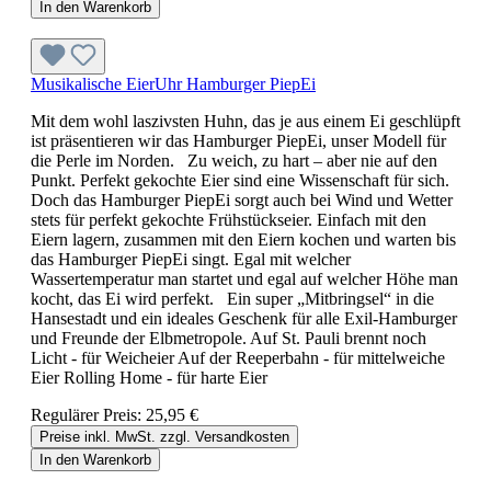
In den Warenkorb
Musikalische EierUhr Hamburger PiepEi
Mit dem wohl laszivsten Huhn, das je aus einem Ei geschlüpft
ist präsentieren wir das Hamburger PiepEi, unser Modell für
die Perle im Norden. Zu weich, zu hart – aber nie auf den
Punkt. Perfekt gekochte Eier sind eine Wissenschaft für sich.
Doch das Hamburger PiepEi sorgt auch bei Wind und Wetter
stets für perfekt gekochte Frühstückseier. Einfach mit den
Eiern lagern, zusammen mit den Eiern kochen und warten bis
das Hamburger PiepEi singt. Egal mit welcher
Wassertemperatur man startet und egal auf welcher Höhe man
kocht, das Ei wird perfekt. Ein super „Mitbringsel“ in die
Hansestadt und ein ideales Geschenk für alle Exil-Hamburger
und Freunde der Elbmetropole. Auf St. Pauli brennt noch
Licht - für Weicheier Auf der Reeperbahn - für mittelweiche
Eier Rolling Home - für harte Eier
Regulärer Preis:
25,95 €
Preise inkl. MwSt. zzgl. Versandkosten
In den Warenkorb