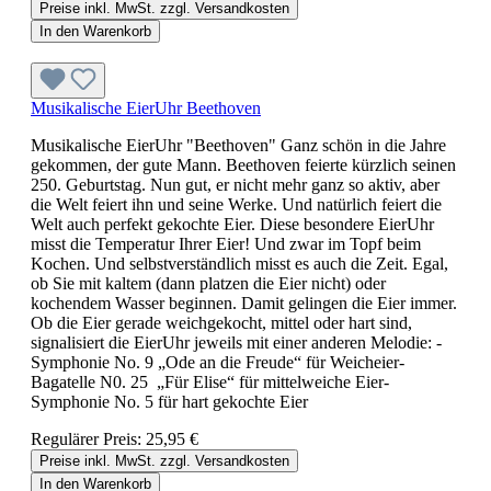
Preise inkl. MwSt. zzgl. Versandkosten
In den Warenkorb
Musikalische EierUhr Beethoven
Musikalische EierUhr "Beethoven" Ganz schön in die Jahre
gekommen, der gute Mann. Beethoven feierte kürzlich seinen
250. Geburtstag. Nun gut, er nicht mehr ganz so aktiv, aber
die Welt feiert ihn und seine Werke. Und natürlich feiert die
Welt auch perfekt gekochte Eier. Diese besondere EierUhr
misst die Temperatur Ihrer Eier! Und zwar im Topf beim
Kochen. Und selbstverständlich misst es auch die Zeit. Egal,
ob Sie mit kaltem (dann platzen die Eier nicht) oder
kochendem Wasser beginnen. Damit gelingen die Eier immer.
Ob die Eier gerade weichgekocht, mittel oder hart sind,
signalisiert die EierUhr jeweils mit einer anderen Melodie: -
Symphonie No. 9 „Ode an die Freude“ für Weicheier-
Bagatelle N0. 25 „Für Elise“ für mittelweiche Eier-
Symphonie No. 5 für hart gekochte Eier
Regulärer Preis:
25,95 €
Preise inkl. MwSt. zzgl. Versandkosten
In den Warenkorb