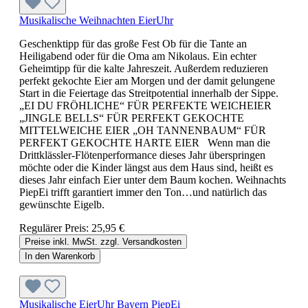
Musikalische Weihnachten EierUhr
Geschenktipp für das große Fest Ob für die Tante an
Heiligabend oder für die Oma am Nikolaus. Ein echter
Geheimtipp für die kalte Jahreszeit. Außerdem reduzieren
perfekt gekochte Eier am Morgen und der damit gelungene
Start in die Feiertage das Streitpotential innerhalb der Sippe.
„EI DU FRÖHLICHE“ FÜR PERFEKTE WEICHEIER
„JINGLE BELLS“ FÜR PERFEKT GEKOCHTE
MITTELWEICHE EIER „OH TANNENBAUM“ FÜR
PERFEKT GEKOCHTE HARTE EIER Wenn man die
Drittklässler-Flötenperformance dieses Jahr überspringen
möchte oder die Kinder längst aus dem Haus sind, heißt es
dieses Jahr einfach Eier unter dem Baum kochen. Weihnachts
PiepEi trifft garantiert immer den Ton…und natürlich das
gewünschte Eigelb.
Regulärer Preis:
25,95 €
Preise inkl. MwSt. zzgl. Versandkosten
In den Warenkorb
Musikalische EierUhr Bayern PiepEi