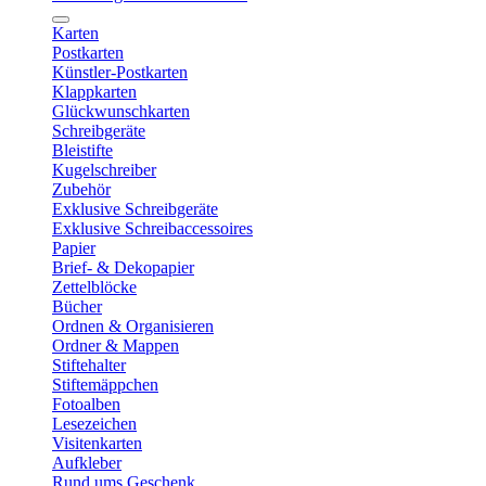
Karten
Postkarten
Künstler-Postkarten
Klappkarten
Glückwunschkarten
Schreibgeräte
Bleistifte
Kugelschreiber
Zubehör
Exklusive Schreibgeräte
Exklusive Schreibaccessoires
Papier
Brief- & Dekopapier
Zettelblöcke
Bücher
Ordnen & Organisieren
Ordner & Mappen
Stiftehalter
Stiftemäppchen
Fotoalben
Lesezeichen
Visitenkarten
Aufkleber
Rund ums Geschenk