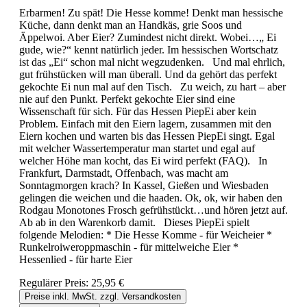
Erbarmen! Zu spät! Die Hesse komme! Denkt man hessische
Küche, dann denkt man an Handkäs, grie Soos und
Äppelwoi. Aber Eier? Zumindest nicht direkt. Wobei…„ Ei
gude, wie?“ kennt natürlich jeder. Im hessischen Wortschatz
ist das „Ei“ schon mal nicht wegzudenken. Und mal ehrlich,
gut frühstücken will man überall. Und da gehört das perfekt
gekochte Ei nun mal auf den Tisch. Zu weich, zu hart – aber
nie auf den Punkt. Perfekt gekochte Eier sind eine
Wissenschaft für sich. Für das Hessen PiepEi aber kein
Problem. Einfach mit den Eiern lagern, zusammen mit den
Eiern kochen und warten bis das Hessen PiepEi singt. Egal
mit welcher Wassertemperatur man startet und egal auf
welcher Höhe man kocht, das Ei wird perfekt (FAQ). In
Frankfurt, Darmstadt, Offenbach, was macht am
Sonntagmorgen krach? In Kassel, Gießen und Wiesbaden
gelingen die weichen und die haaden. Ok, ok, wir haben den
Rodgau Monotones Frosch gefrühstückt…und hören jetzt auf.
Ab ab in den Warenkorb damit. Dieses PiepEi spielt
folgende Melodien: * Die Hesse Komme - für Weicheier *
Runkelroiweroppmaschin - für mittelweiche Eier *
Hessenlied - für harte Eier
Regulärer Preis:
25,95 €
Preise inkl. MwSt. zzgl. Versandkosten