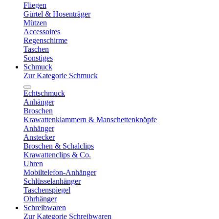
Fliegen
Gürtel & Hosenträger
Mützen
Accessoires
Regenschirme
Taschen
Sonstiges
Schmuck
Zur Kategorie Schmuck
Echtschmuck
Anhänger
Broschen
Krawattenklammern & Manschettenknöpfe
Anhänger
Anstecker
Broschen & Schalclips
Krawattenclips & Co.
Uhren
Mobiltelefon-Anhänger
Schlüsselanhänger
Taschenspiegel
Ohrhänger
Schreibwaren
Zur Kategorie Schreibwaren