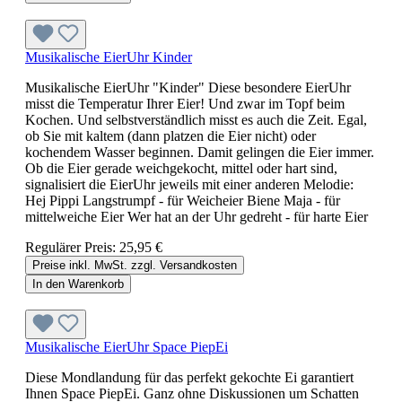
Musikalische EierUhr Kinder
Musikalische EierUhr "Kinder" Diese besondere EierUhr
misst die Temperatur Ihrer Eier! Und zwar im Topf beim
Kochen. Und selbstverständlich misst es auch die Zeit. Egal,
ob Sie mit kaltem (dann platzen die Eier nicht) oder
kochendem Wasser beginnen. Damit gelingen die Eier immer.
Ob die Eier gerade weichgekocht, mittel oder hart sind,
signalisiert die EierUhr jeweils mit einer anderen Melodie:
Hej Pippi Langstrumpf - für Weicheier Biene Maja - für
mittelweiche Eier Wer hat an der Uhr gedreht - für harte Eier
Regulärer Preis:
25,95 €
Preise inkl. MwSt. zzgl. Versandkosten
In den Warenkorb
Musikalische EierUhr Space PiepEi
Diese Mondlandung für das perfekt gekochte Ei garantiert
Ihnen Space PiepEi. Ganz ohne Diskussionen um Schatten