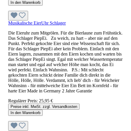
In den Warenkorb
Musikalische EierUhr Schlager
Die Eieruhr zum Mitgrölen. Für die Bierlaune zum Frühstück.
Das Schlager PiepEi. Zu weich, zu hart – aber nie auf den
Punkt. Perfekt gekochte Eier sind eine Wissenschaft für sich.
Für das Schlager PiepEi aber kein Problem. Einfach mit den
Eiern lagern, zusammen mit den Eiern kochen und warten bis
das Schlager PiepEi singt. Egal mit welcher Wassertemperatur
man startet und egal auf welcher Höhe man kocht, das Ei
wird perfekt. Einfach Wahnsinn. P.S.: Mit schlecht
gekochten Eiern schickt deine Familie dich direkt in die
Hölle, Hölle, Hölle. Verdammt, ich lieb' dich - für Weicheier
Wahnsinn - für mittelweiche Eier Ein Bett im Kornfeld - für
harte Eier Made in Germany 2 Jahre Garantie
Regulärer Preis:
25,95 €
Preise inkl. MwSt. zzgl. Versandkosten
In den Warenkorb