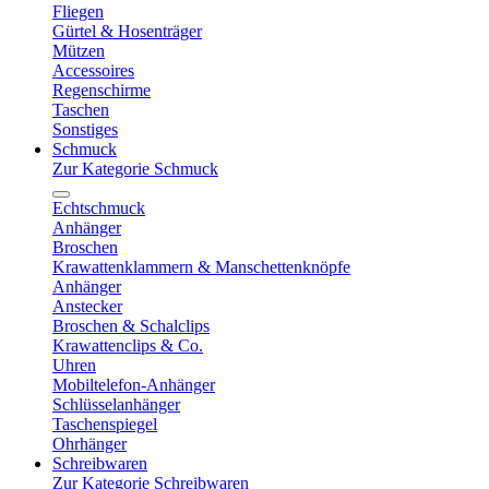
Fliegen
Gürtel & Hosenträger
Mützen
Accessoires
Regenschirme
Taschen
Sonstiges
Schmuck
Zur Kategorie Schmuck
Echtschmuck
Anhänger
Broschen
Krawattenklammern & Manschettenknöpfe
Anhänger
Anstecker
Broschen & Schalclips
Krawattenclips & Co.
Uhren
Mobiltelefon-Anhänger
Schlüsselanhänger
Taschenspiegel
Ohrhänger
Schreibwaren
Zur Kategorie Schreibwaren