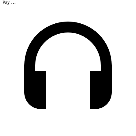
Pay …