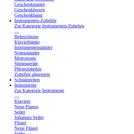
Geschenkpapier
Geschenkboxen
Geschenkband
Instrumenten-Zubehör
Zur Kategorie Instrumenten-Zubehör
Beleuchtung
Klavierbänke
Instrumentenständer
Notenständer
Metronome
Stimmgeräte
Pflegezubehör
Zubehör allgemein
Schnäppchen
Instrumente
Zur Kategorie Instrumente
Klaviere
Neue Pianos
Seiler
Johannes Seiler
Flügel
Neue Flügel
Seiler