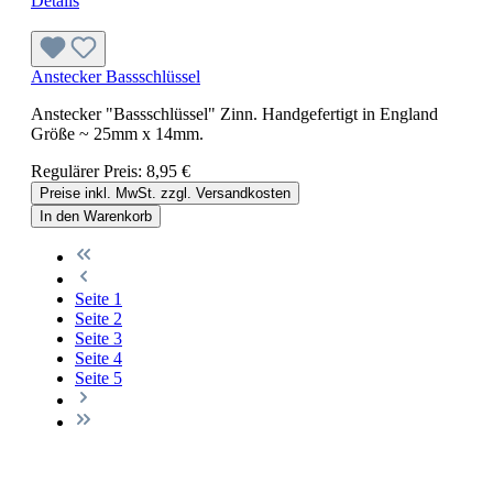
Details
Anstecker Bassschlüssel
Anstecker "Bassschlüssel" Zinn. Handgefertigt in England
Größe ~ 25mm x 14mm.
Regulärer Preis:
8,95 €
Preise inkl. MwSt. zzgl. Versandkosten
In den Warenkorb
Seite
1
Seite
2
Seite
3
Seite
4
Seite
5