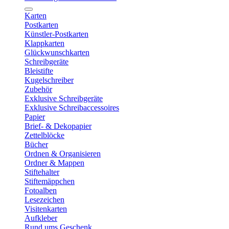
Karten
Postkarten
Künstler-Postkarten
Klappkarten
Glückwunschkarten
Schreibgeräte
Bleistifte
Kugelschreiber
Zubehör
Exklusive Schreibgeräte
Exklusive Schreibaccessoires
Papier
Brief- & Dekopapier
Zettelblöcke
Bücher
Ordnen & Organisieren
Ordner & Mappen
Stiftehalter
Stiftemäppchen
Fotoalben
Lesezeichen
Visitenkarten
Aufkleber
Rund ums Geschenk