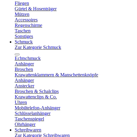
Fliegen
Gürtel & Hosenträger
Mützen
Accessoires
Regenschirme
Taschen
Sonstiges
Schmuck
Zur Kategorie Schmuck
Echtschmuck
Anhänger
Broschen
Krawattenklammern & Manschettenknöpfe
Anhänger
Anstecker
Broschen & Schalclips
Krawattenclips & Co.
Uhren
Mobiltelefon-Anhänger
Schlüsselanhänger
Taschenspiegel
Ohrhänger
Schreibwaren
Zur Kategorie Schreibwaren