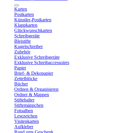
Karten
Postkarten
Künstler-Postkarten
Klappkarten
Glückwunschkarten
Schreibgeräte
Bleistifte
Kugelschreiber
Zubehör
Exklusive Schreibgeräte
Exklusive Schreibaccessoires
Papier
Brief- & Dekopapier
Zettelblöcke
Bücher
Ordnen & Organisieren
Ordner & Mappen
Stiftehalter
Stiftemäppchen
Fotoalben
Lesezeichen
Visitenkarten
Aufkleber
Rund ums Geschenk