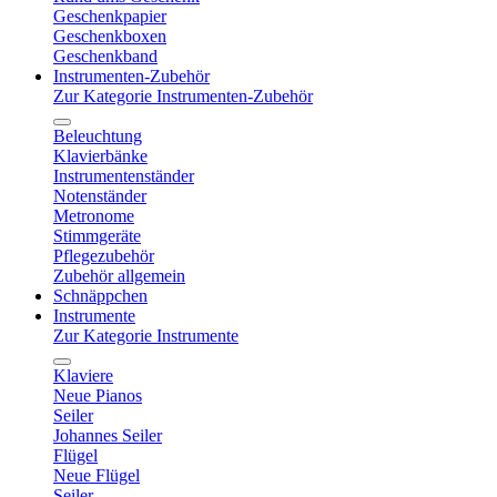
Geschenkpapier
Geschenkboxen
Geschenkband
Instrumenten-Zubehör
Zur Kategorie Instrumenten-Zubehör
Beleuchtung
Klavierbänke
Instrumentenständer
Notenständer
Metronome
Stimmgeräte
Pflegezubehör
Zubehör allgemein
Schnäppchen
Instrumente
Zur Kategorie Instrumente
Klaviere
Neue Pianos
Seiler
Johannes Seiler
Flügel
Neue Flügel
Seiler