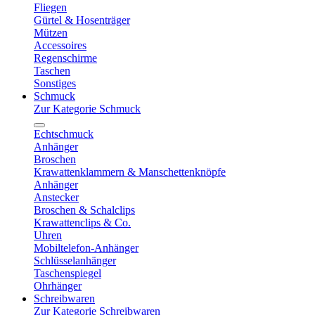
Fliegen
Gürtel & Hosenträger
Mützen
Accessoires
Regenschirme
Taschen
Sonstiges
Schmuck
Zur Kategorie Schmuck
Echtschmuck
Anhänger
Broschen
Krawattenklammern & Manschettenknöpfe
Anhänger
Anstecker
Broschen & Schalclips
Krawattenclips & Co.
Uhren
Mobiltelefon-Anhänger
Schlüsselanhänger
Taschenspiegel
Ohrhänger
Schreibwaren
Zur Kategorie Schreibwaren