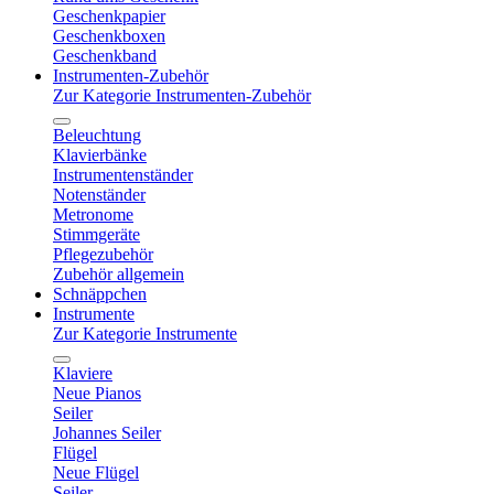
Geschenkpapier
Geschenkboxen
Geschenkband
Instrumenten-Zubehör
Zur Kategorie Instrumenten-Zubehör
Beleuchtung
Klavierbänke
Instrumentenständer
Notenständer
Metronome
Stimmgeräte
Pflegezubehör
Zubehör allgemein
Schnäppchen
Instrumente
Zur Kategorie Instrumente
Klaviere
Neue Pianos
Seiler
Johannes Seiler
Flügel
Neue Flügel
Seiler