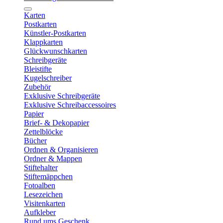
Karten
Postkarten
Künstler-Postkarten
Klappkarten
Glückwunschkarten
Schreibgeräte
Bleistifte
Kugelschreiber
Zubehör
Exklusive Schreibgeräte
Exklusive Schreibaccessoires
Papier
Brief- & Dekopapier
Zettelblöcke
Bücher
Ordnen & Organisieren
Ordner & Mappen
Stiftehalter
Stiftemäppchen
Fotoalben
Lesezeichen
Visitenkarten
Aufkleber
Rund ums Geschenk