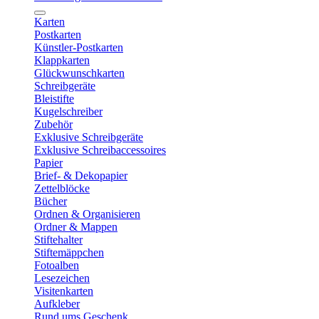
Karten
Postkarten
Künstler-Postkarten
Klappkarten
Glückwunschkarten
Schreibgeräte
Bleistifte
Kugelschreiber
Zubehör
Exklusive Schreibgeräte
Exklusive Schreibaccessoires
Papier
Brief- & Dekopapier
Zettelblöcke
Bücher
Ordnen & Organisieren
Ordner & Mappen
Stiftehalter
Stiftemäppchen
Fotoalben
Lesezeichen
Visitenkarten
Aufkleber
Rund ums Geschenk