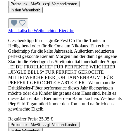
Preise inkl. MwSt. zzgl. Versandkosten
In den Warenkorb
Musikalische Weihnachten EierUhr
Geschenktipp für das große Fest Ob für die Tante an
Heiligabend oder für die Oma am Nikolaus. Ein echter
Geheimtipp für die kalte Jahreszeit. Außerdem reduzieren
perfekt gekochte Eier am Morgen und der damit gelungene
Start in die Feiertage das Streitpotential innerhalb der Sippe.
„EI DU FRÖHLICHE“ FÜR PERFEKTE WEICHEIER
„JINGLE BELLS“ FÜR PERFEKT GEKOCHTE
MITTELWEICHE EIER „OH TANNENBAUM“ FÜR
PERFEKT GEKOCHTE HARTE EIER Wenn man die
Drittklässler-Flötenperformance dieses Jahr überspringen
möchte oder die Kinder längst aus dem Haus sind, heißt es
dieses Jahr einfach Eier unter dem Baum kochen. Weihnachts
PiepEi trifft garantiert immer den Ton…und natürlich das
gewünschte Eigelb.
Regulärer Preis:
25,95 €
Preise inkl. MwSt. zzgl. Versandkosten
In den Warenkorb