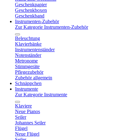
Geschenkpapier
Geschenkboxen
Geschenkband
Instrumenten-Zubehör
Zur Kategorie Instrumenten-Zubehör
Beleuchtung
Klavierbänke
Instrumentenständer
Notenständer
Metronome
Stimmgeräte
Pflegezubehör
Zubehör allgemein
Schnäppchen
Instrumente
Zur Kategorie Instrumente
Klaviere
Neue Pianos
Seiler
Johannes Seiler
Flügel
Neue Flügel
Seiler