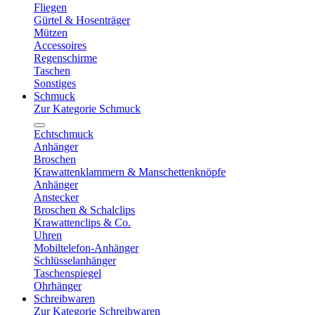
Fliegen
Gürtel & Hosenträger
Mützen
Accessoires
Regenschirme
Taschen
Sonstiges
Schmuck
Zur Kategorie Schmuck
Echtschmuck
Anhänger
Broschen
Krawattenklammern & Manschettenknöpfe
Anhänger
Anstecker
Broschen & Schalclips
Krawattenclips & Co.
Uhren
Mobiltelefon-Anhänger
Schlüsselanhänger
Taschenspiegel
Ohrhänger
Schreibwaren
Zur Kategorie Schreibwaren