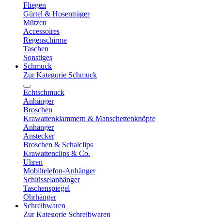
Fliegen
Gürtel & Hosenträger
Mützen
Accessoires
Regenschirme
Taschen
Sonstiges
Schmuck
Zur Kategorie Schmuck
Echtschmuck
Anhänger
Broschen
Krawattenklammern & Manschettenknöpfe
Anhänger
Anstecker
Broschen & Schalclips
Krawattenclips & Co.
Uhren
Mobiltelefon-Anhänger
Schlüsselanhänger
Taschenspiegel
Ohrhänger
Schreibwaren
Zur Kategorie Schreibwaren