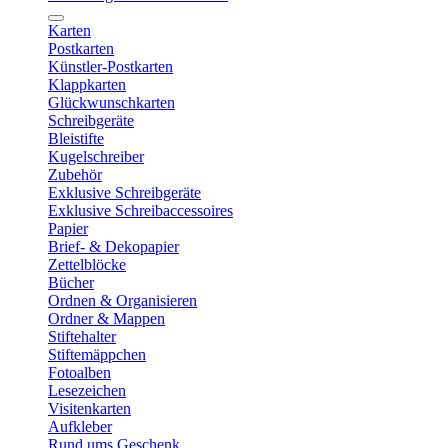
Karten
Postkarten
Künstler-Postkarten
Klappkarten
Glückwunschkarten
Schreibgeräte
Bleistifte
Kugelschreiber
Zubehör
Exklusive Schreibgeräte
Exklusive Schreibaccessoires
Papier
Brief- & Dekopapier
Zettelblöcke
Bücher
Ordnen & Organisieren
Ordner & Mappen
Stiftehalter
Stiftemäppchen
Fotoalben
Lesezeichen
Visitenkarten
Aufkleber
Rund ums Geschenk