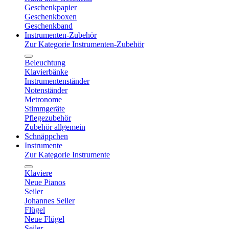
Geschenkpapier
Geschenkboxen
Geschenkband
Instrumenten-Zubehör
Zur Kategorie Instrumenten-Zubehör
Beleuchtung
Klavierbänke
Instrumentenständer
Notenständer
Metronome
Stimmgeräte
Pflegezubehör
Zubehör allgemein
Schnäppchen
Instrumente
Zur Kategorie Instrumente
Klaviere
Neue Pianos
Seiler
Johannes Seiler
Flügel
Neue Flügel
Seiler