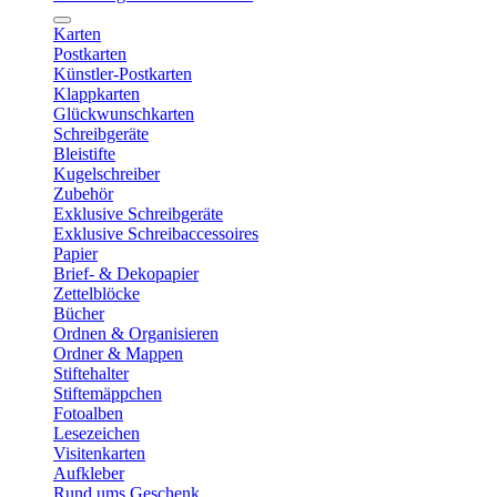
Karten
Postkarten
Künstler-Postkarten
Klappkarten
Glückwunschkarten
Schreibgeräte
Bleistifte
Kugelschreiber
Zubehör
Exklusive Schreibgeräte
Exklusive Schreibaccessoires
Papier
Brief- & Dekopapier
Zettelblöcke
Bücher
Ordnen & Organisieren
Ordner & Mappen
Stiftehalter
Stiftemäppchen
Fotoalben
Lesezeichen
Visitenkarten
Aufkleber
Rund ums Geschenk