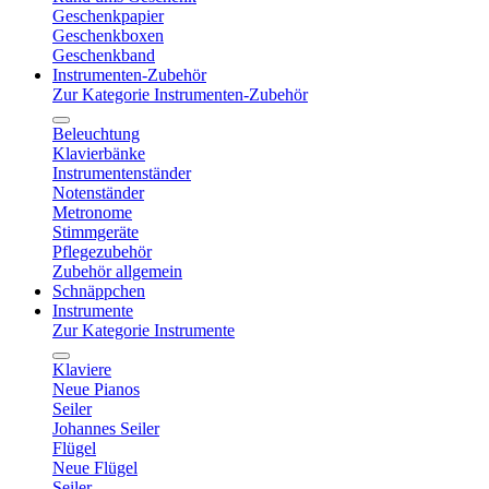
Geschenkpapier
Geschenkboxen
Geschenkband
Instrumenten-Zubehör
Zur Kategorie Instrumenten-Zubehör
Beleuchtung
Klavierbänke
Instrumentenständer
Notenständer
Metronome
Stimmgeräte
Pflegezubehör
Zubehör allgemein
Schnäppchen
Instrumente
Zur Kategorie Instrumente
Klaviere
Neue Pianos
Seiler
Johannes Seiler
Flügel
Neue Flügel
Seiler