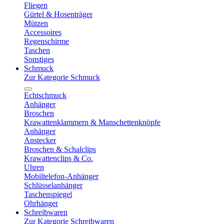
Fliegen
Gürtel & Hosenträger
Mützen
Accessoires
Regenschirme
Taschen
Sonstiges
Schmuck
Zur Kategorie Schmuck
Echtschmuck
Anhänger
Broschen
Krawattenklammern & Manschettenknöpfe
Anhänger
Anstecker
Broschen & Schalclips
Krawattenclips & Co.
Uhren
Mobiltelefon-Anhänger
Schlüsselanhänger
Taschenspiegel
Ohrhänger
Schreibwaren
Zur Kategorie Schreibwaren