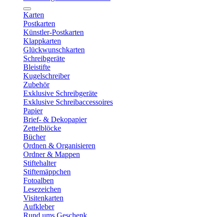
Karten
Postkarten
Künstler-Postkarten
Klappkarten
Glückwunschkarten
Schreibgeräte
Bleistifte
Kugelschreiber
Zubehör
Exklusive Schreibgeräte
Exklusive Schreibaccessoires
Papier
Brief- & Dekopapier
Zettelblöcke
Bücher
Ordnen & Organisieren
Ordner & Mappen
Stiftehalter
Stiftemäppchen
Fotoalben
Lesezeichen
Visitenkarten
Aufkleber
Rund ums Geschenk