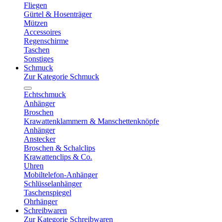
Fliegen
Gürtel & Hosenträger
Mützen
Accessoires
Regenschirme
Taschen
Sonstiges
Schmuck
Zur Kategorie Schmuck
Echtschmuck
Anhänger
Broschen
Krawattenklammern & Manschettenknöpfe
Anhänger
Anstecker
Broschen & Schalclips
Krawattenclips & Co.
Uhren
Mobiltelefon-Anhänger
Schlüsselanhänger
Taschenspiegel
Ohrhänger
Schreibwaren
Zur Kategorie Schreibwaren