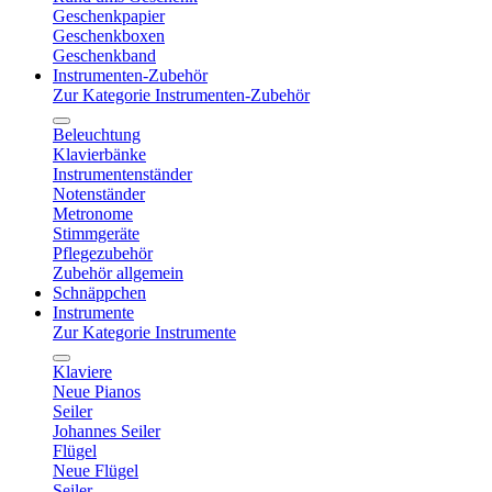
Geschenkpapier
Geschenkboxen
Geschenkband
Instrumenten-Zubehör
Zur Kategorie Instrumenten-Zubehör
Beleuchtung
Klavierbänke
Instrumentenständer
Notenständer
Metronome
Stimmgeräte
Pflegezubehör
Zubehör allgemein
Schnäppchen
Instrumente
Zur Kategorie Instrumente
Klaviere
Neue Pianos
Seiler
Johannes Seiler
Flügel
Neue Flügel
Seiler