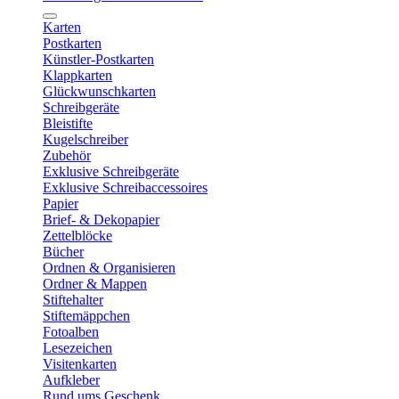
Karten
Postkarten
Künstler-Postkarten
Klappkarten
Glückwunschkarten
Schreibgeräte
Bleistifte
Kugelschreiber
Zubehör
Exklusive Schreibgeräte
Exklusive Schreibaccessoires
Papier
Brief- & Dekopapier
Zettelblöcke
Bücher
Ordnen & Organisieren
Ordner & Mappen
Stiftehalter
Stiftemäppchen
Fotoalben
Lesezeichen
Visitenkarten
Aufkleber
Rund ums Geschenk