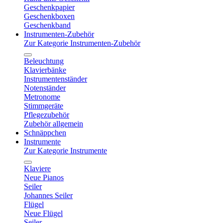
Geschenkpapier
Geschenkboxen
Geschenkband
Instrumenten-Zubehör
Zur Kategorie Instrumenten-Zubehör
Beleuchtung
Klavierbänke
Instrumentenständer
Notenständer
Metronome
Stimmgeräte
Pflegezubehör
Zubehör allgemein
Schnäppchen
Instrumente
Zur Kategorie Instrumente
Klaviere
Neue Pianos
Seiler
Johannes Seiler
Flügel
Neue Flügel
Seiler