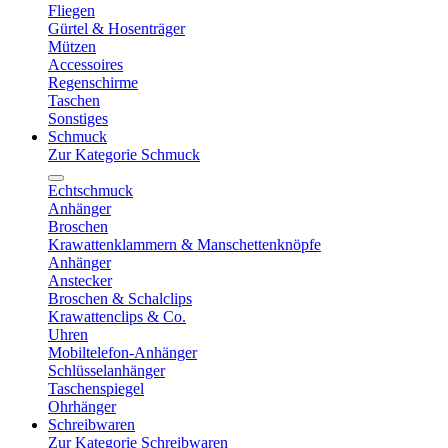
Fliegen
Gürtel & Hosenträger
Mützen
Accessoires
Regenschirme
Taschen
Sonstiges
Schmuck
Zur Kategorie Schmuck
Echtschmuck
Anhänger
Broschen
Krawattenklammern & Manschettenknöpfe
Anhänger
Anstecker
Broschen & Schalclips
Krawattenclips & Co.
Uhren
Mobiltelefon-Anhänger
Schlüsselanhänger
Taschenspiegel
Ohrhänger
Schreibwaren
Zur Kategorie Schreibwaren