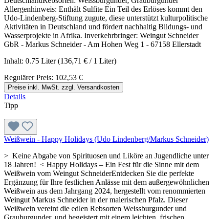
DeutschlandRebsorten: Weissburgunder, Grauburgunder
Allergenhinweis: Enthält Sulfite Ein Teil des Erlöses kommt den
Udo-Lindenberg-Stiftung zugute, diese unterstützt kulturpolitische
Aktivitäten in Deutschland und fördert nachhaltig Bildungs- und
Wasserprojekte in Afrika. Inverkehrbringer: Weingut Schneider
GbR - Markus Schneider - Am Hohen Weg 1 - 67158 Ellerstadt
Inhalt:
0.75 Liter
(136,71 € / 1 Liter)
Regulärer Preis:
102,53 €
Preise inkl. MwSt. zzgl. Versandkosten
Details
Tipp
Weißwein - Happy Holidays (Udo Lindenberg/Markus Schneider)
> Keine Abgabe von Spirituosen und Liköre an Jugendliche unter
18 Jahren! < Happy Holidays – Ein Fest für die Sinne mit dem
Weißwein vom Weingut SchneiderEntdecken Sie die perfekte
Ergänzung für Ihre festlichen Anlässe mit dem außergewöhnlichen
Weißwein aus dem Jahrgang 2024, hergestellt vom renommierten
Weingut Markus Schneider in der malerischen Pfalz. Dieser
Weißwein vereint die edlen Rebsorten Weissburgunder und
Grauburgunder, und begeistert mit einem leichten, frischen