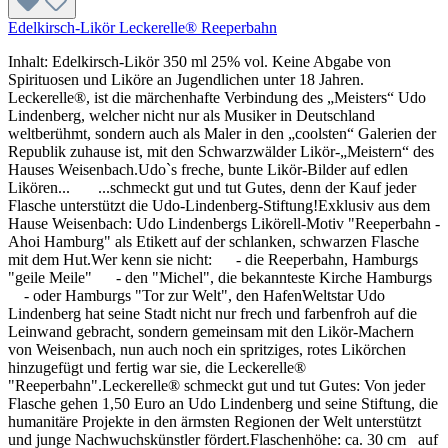
Edelkirsch-Likör Leckerelle® Reeperbahn
Inhalt: Edelkirsch-Likör 350 ml 25% vol. Keine Abgabe von
Spirituosen und Liköre an Jugendlichen unter 18 Jahren.
Leckerelle®, ist die märchenhafte Verbindung des „Meisters“ Udo
Lindenberg, welcher nicht nur als Musiker in Deutschland
weltberühmt, sondern auch als Maler in den „coolsten“ Galerien der
Republik zuhause ist, mit den Schwarzwälder Likör-„Meistern“ des
Hauses Weisenbach.Udo`s freche, bunte Likör-Bilder auf edlen
Likören... ...schmeckt gut und tut Gutes, denn der Kauf jeder
Flasche unterstützt die Udo-Lindenberg-Stiftung!Exklusiv aus dem
Hause Weisenbach: Udo Lindenbergs Likörell-Motiv "Reeperbahn -
Ahoi Hamburg" als Etikett auf der schlanken, schwarzen Flasche
mit dem Hut.Wer kenn sie nicht: - die Reeperbahn, Hamburgs
"geile Meile" - den "Michel", die bekannteste Kirche Hamburgs
- oder Hamburgs "Tor zur Welt", den HafenWeltstar Udo
Lindenberg hat seine Stadt nicht nur frech und farbenfroh auf die
Leinwand gebracht, sondern gemeinsam mit den Likör-Machern
von Weisenbach, nun auch noch ein spritziges, rotes Likörchen
hinzugefügt und fertig war sie, die Leckerelle®
"Reeperbahn".Leckerelle® schmeckt gut und tut Gutes: Von jeder
Flasche gehen 1,50 Euro an Udo Lindenberg und seine Stiftung, die
humanitäre Projekte in den ärmsten Regionen der Welt unterstützt
und junge Nachwuchskünstler fördert.Flaschenhöhe: ca. 30 cm auf