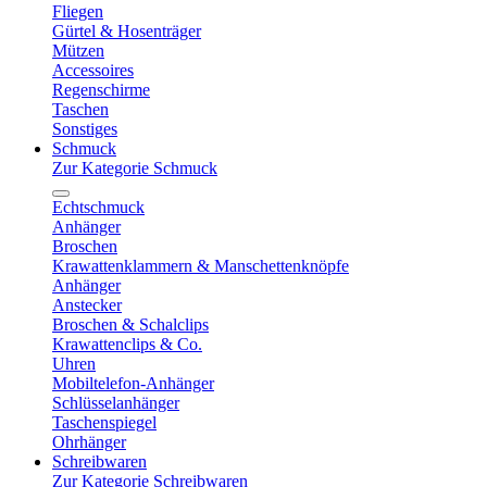
Fliegen
Gürtel & Hosenträger
Mützen
Accessoires
Regenschirme
Taschen
Sonstiges
Schmuck
Zur Kategorie Schmuck
Echtschmuck
Anhänger
Broschen
Krawattenklammern & Manschettenknöpfe
Anhänger
Anstecker
Broschen & Schalclips
Krawattenclips & Co.
Uhren
Mobiltelefon-Anhänger
Schlüsselanhänger
Taschenspiegel
Ohrhänger
Schreibwaren
Zur Kategorie Schreibwaren