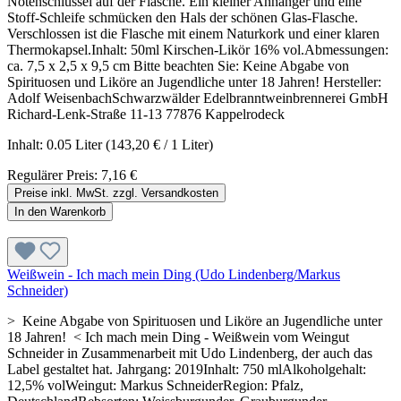
Notenschlüssel auf der Flasche. Ein kleiner Anhänger und eine
Stoff-Schleife schmücken den Hals der schönen Glas-Flasche.
Verschlossen ist die Flasche mit einem Naturkork und einer klaren
Thermokapsel.Inhalt: 50ml Kirschen-Likör 16% vol.Abmessungen:
ca. 7,5 x 2,5 x 9,5 cm Bitte beachten Sie: Keine Abgabe von
Spirituosen und Liköre an Jugendliche unter 18 Jahren! Hersteller:
Adolf WeisenbachSchwarzwälder Edelbranntweinbrennerei GmbH
Richard-Lenk-Straße 11-13 77876 Kappelrodeck
Inhalt:
0.05 Liter
(143,20 € / 1 Liter)
Regulärer Preis:
7,16 €
Preise inkl. MwSt. zzgl. Versandkosten
In den Warenkorb
Weißwein - Ich mach mein Ding (Udo Lindenberg/Markus
Schneider)
> Keine Abgabe von Spirituosen und Liköre an Jugendliche unter
18 Jahren! < Ich mach mein Ding - Weißwein vom Weingut
Schneider in Zusammenarbeit mit Udo Lindenberg, der auch das
Label gestaltet hat. Jahrgang: 2019Inhalt: 750 mlAlkoholgehalt:
12,5% volWeingut: Markus SchneiderRegion: Pfalz,