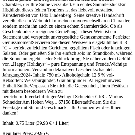
Charakter, der Ihre Sinne verzaubert.Ein echtes SammlerstückEin
Highlight dieses feinen Tropfens ist das liebevoll gestaltete
Künstleretikett von Udo Lindenberg. Seine kreative Handschrift
verleiht diesem Wein nicht nur einen unverwechselbaren Charakter,
sondern macht ihn auch zu einem echten Sammlerstück. Ob als
Geschenk oder zur eigenen Genießung – dieser Wein ist ein
Statement und verspricht unvergessliche Genussmomente.Perfekter
GenussmomentServieren Sie diesen Weißwein eisgekühlt bei 4–8
°C – perfekt zu leichten Gerichten, gegrilltem Fisch oder knackigen
Salaten. Oder genießen Sie ihn einfach solo im Strandkorb, während
die Sonne untergeht. Jeder Schluck bringt Sie näher zu dem Gefühl
von „Happy Holidays“ – pure Entspannung und Freude.Wichtige
Informationen- Versand in dekorativer Geschenkschachtel-
Jahrgang:2024- Inhalt: 750 ml- Alkoholgehalt: 12,5 % vol-
Rebsorten: Weissburgunder, Grauburgunder- Allergenhinweis:
Enthält SulfiteVerpassen Sie nicht die Gelegenheit, Ihren Festtisch
mit diesem besonderen Wein zu
bereichern. Inverkehrbringer:Weingut Schneider GbR - Markus
Schneider Am Hohen Weg 1 67158 EllerstadtFeiern Sie die
Feiertage mit Stil und Geschmack – Ihr Gaumen wird es Ihnen
danken!
Inhalt:
0.75 Liter
(39,93 € / 1 Liter)
Regulärer Preis:
29,95 €