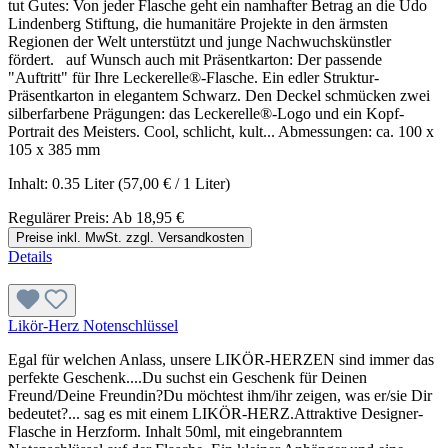
tut Gutes: Von jeder Flasche geht ein namhafter Betrag an die Udo
Lindenberg Stiftung, die humanitäre Projekte in den ärmsten
Regionen der Welt unterstützt und junge Nachwuchskünstler
fördert. auf Wunsch auch mit Präsentkarton: Der passende
"Auftritt" für Ihre Leckerelle®-Flasche. Ein edler Struktur-
Präsentkarton in elegantem Schwarz. Den Deckel schmücken zwei
silberfarbene Prägungen: das Leckerelle®-Logo und ein Kopf-
Portrait des Meisters. Cool, schlicht, kult... Abmessungen: ca. 100 x
105 x 385 mm
Inhalt:
0.35 Liter
(57,00 € / 1 Liter)
Regulärer Preis:
Ab
18,95 €
Preise inkl. MwSt. zzgl. Versandkosten
Details
Likör-Herz Notenschlüssel
Egal für welchen Anlass, unsere LIKÖR-HERZEN sind immer das
perfekte Geschenk....Du suchst ein Geschenk für Deinen
Freund/Deine Freundin?Du möchtest ihm/ihr zeigen, was er/sie Dir
bedeutet?... sag es mit einem LIKÖR-HERZ.Attraktive Designer-
Flasche in Herzform. Inhalt 50ml, mit eingebranntem