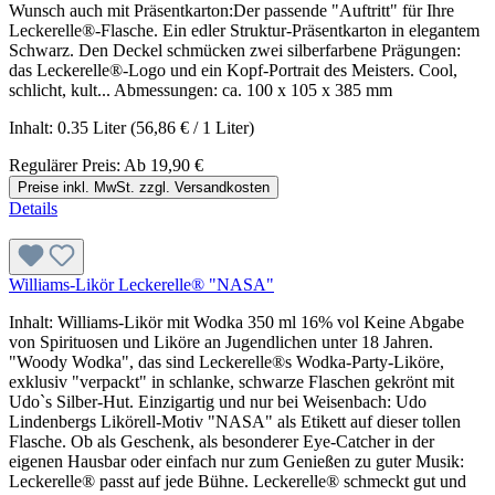
Wunsch auch mit Präsentkarton:Der passende "Auftritt" für Ihre
Leckerelle®-Flasche. Ein edler Struktur-Präsentkarton in elegantem
Schwarz. Den Deckel schmücken zwei silberfarbene Prägungen:
das Leckerelle®-Logo und ein Kopf-Portrait des Meisters. Cool,
schlicht, kult... Abmessungen: ca. 100 x 105 x 385 mm
Inhalt:
0.35 Liter
(56,86 € / 1 Liter)
Regulärer Preis:
Ab
19,90 €
Preise inkl. MwSt. zzgl. Versandkosten
Details
Williams-Likör Leckerelle® "NASA"
Inhalt: Williams-Likör mit Wodka 350 ml 16% vol Keine Abgabe
von Spirituosen und Liköre an Jugendlichen unter 18 Jahren.
"Woody Wodka", das sind Leckerelle®s Wodka-Party-Liköre,
exklusiv "verpackt" in schlanke, schwarze Flaschen gekrönt mit
Udo`s Silber-Hut. Einzigartig und nur bei Weisenbach: Udo
Lindenbergs Likörell-Motiv "NASA" als Etikett auf dieser tollen
Flasche. Ob als Geschenk, als besonderer Eye-Catcher in der
eigenen Hausbar oder einfach nur zum Genießen zu guter Musik:
Leckerelle® passt auf jede Bühne. Leckerelle® schmeckt gut und