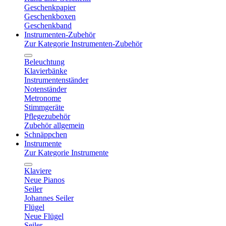
Geschenkpapier
Geschenkboxen
Geschenkband
Instrumenten-Zubehör
Zur Kategorie Instrumenten-Zubehör
Beleuchtung
Klavierbänke
Instrumentenständer
Notenständer
Metronome
Stimmgeräte
Pflegezubehör
Zubehör allgemein
Schnäppchen
Instrumente
Zur Kategorie Instrumente
Klaviere
Neue Pianos
Seiler
Johannes Seiler
Flügel
Neue Flügel
Seiler