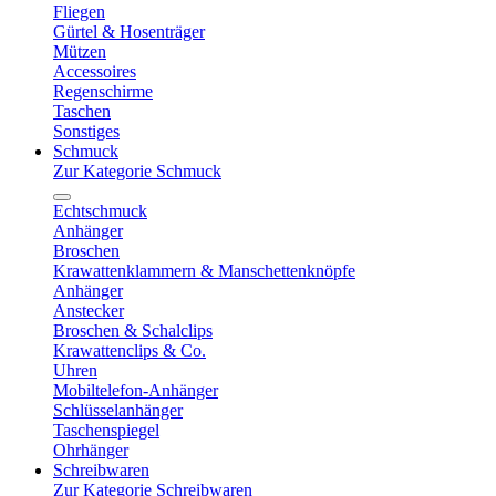
Fliegen
Gürtel & Hosenträger
Mützen
Accessoires
Regenschirme
Taschen
Sonstiges
Schmuck
Zur Kategorie Schmuck
Echtschmuck
Anhänger
Broschen
Krawattenklammern & Manschettenknöpfe
Anhänger
Anstecker
Broschen & Schalclips
Krawattenclips & Co.
Uhren
Mobiltelefon-Anhänger
Schlüsselanhänger
Taschenspiegel
Ohrhänger
Schreibwaren
Zur Kategorie Schreibwaren