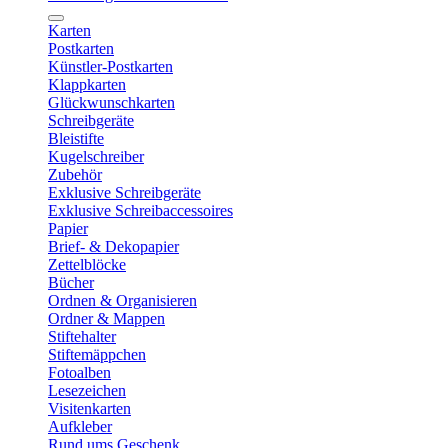
Karten
Postkarten
Künstler-Postkarten
Klappkarten
Glückwunschkarten
Schreibgeräte
Bleistifte
Kugelschreiber
Zubehör
Exklusive Schreibgeräte
Exklusive Schreibaccessoires
Papier
Brief- & Dekopapier
Zettelblöcke
Bücher
Ordnen & Organisieren
Ordner & Mappen
Stiftehalter
Stiftemäppchen
Fotoalben
Lesezeichen
Visitenkarten
Aufkleber
Rund ums Geschenk