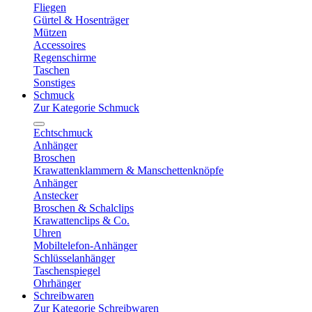
Fliegen
Gürtel & Hosenträger
Mützen
Accessoires
Regenschirme
Taschen
Sonstiges
Schmuck
Zur Kategorie Schmuck
Echtschmuck
Anhänger
Broschen
Krawattenklammern & Manschettenknöpfe
Anhänger
Anstecker
Broschen & Schalclips
Krawattenclips & Co.
Uhren
Mobiltelefon-Anhänger
Schlüsselanhänger
Taschenspiegel
Ohrhänger
Schreibwaren
Zur Kategorie Schreibwaren