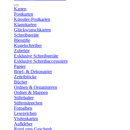
Karten
Postkarten
Künstler-Postkarten
Klappkarten
Glückwunschkarten
Schreibgeräte
Bleistifte
Kugelschreiber
Zubehör
Exklusive Schreibgeräte
Exklusive Schreibaccessoires
Papier
Brief- & Dekopapier
Zettelblöcke
Bücher
Ordnen & Organisieren
Ordner & Mappen
Stiftehalter
Stiftemäppchen
Fotoalben
Lesezeichen
Visitenkarten
Aufkleber
Rund ums Geschenk