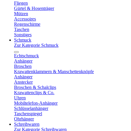
Fliegen
Gürtel & Hosenträger
Mützen
Accessoires
Regenschirme
Taschen
Sonstiges
Schmuck
Zur Kategorie Schmuck
Echtschmuck
Anhänger
Broschen
Krawattenklammern & Manschettenknöpfe
Anhänger
Anstecker
Broschen & Schalclips
Krawattenclips & Co.
Uhren
Mobiltelefon-Anhänger
Schlüsselanhänger
Taschenspiegel
Ohrhänger
Schreibwaren
Zur Kategorie Schreibwaren