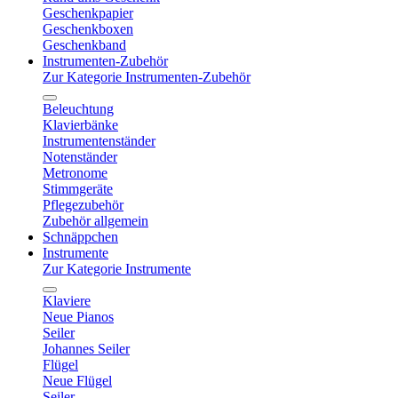
Geschenkpapier
Geschenkboxen
Geschenkband
Instrumenten-Zubehör
Zur Kategorie Instrumenten-Zubehör
Beleuchtung
Klavierbänke
Instrumentenständer
Notenständer
Metronome
Stimmgeräte
Pflegezubehör
Zubehör allgemein
Schnäppchen
Instrumente
Zur Kategorie Instrumente
Klaviere
Neue Pianos
Seiler
Johannes Seiler
Flügel
Neue Flügel
Seiler