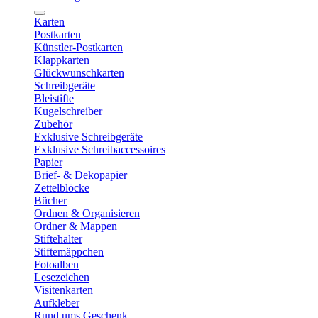
Karten
Postkarten
Künstler-Postkarten
Klappkarten
Glückwunschkarten
Schreibgeräte
Bleistifte
Kugelschreiber
Zubehör
Exklusive Schreibgeräte
Exklusive Schreibaccessoires
Papier
Brief- & Dekopapier
Zettelblöcke
Bücher
Ordnen & Organisieren
Ordner & Mappen
Stiftehalter
Stiftemäppchen
Fotoalben
Lesezeichen
Visitenkarten
Aufkleber
Rund ums Geschenk