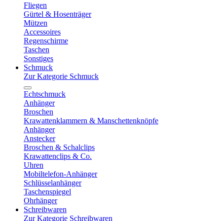
Fliegen
Gürtel & Hosenträger
Mützen
Accessoires
Regenschirme
Taschen
Sonstiges
Schmuck
Zur Kategorie Schmuck
Echtschmuck
Anhänger
Broschen
Krawattenklammern & Manschettenknöpfe
Anhänger
Anstecker
Broschen & Schalclips
Krawattenclips & Co.
Uhren
Mobiltelefon-Anhänger
Schlüsselanhänger
Taschenspiegel
Ohrhänger
Schreibwaren
Zur Kategorie Schreibwaren