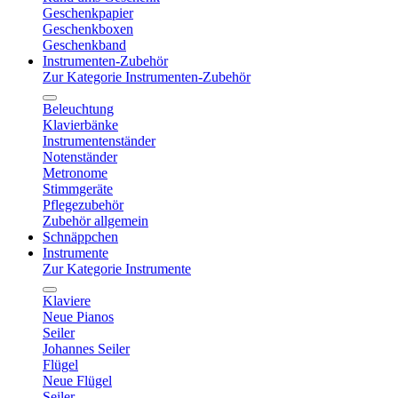
Geschenkpapier
Geschenkboxen
Geschenkband
Instrumenten-Zubehör
Zur Kategorie Instrumenten-Zubehör
Beleuchtung
Klavierbänke
Instrumentenständer
Notenständer
Metronome
Stimmgeräte
Pflegezubehör
Zubehör allgemein
Schnäppchen
Instrumente
Zur Kategorie Instrumente
Klaviere
Neue Pianos
Seiler
Johannes Seiler
Flügel
Neue Flügel
Seiler