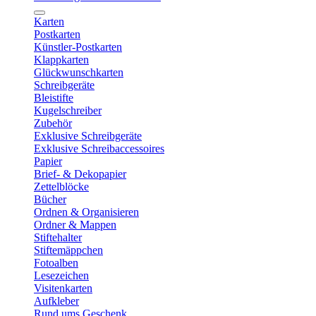
Karten
Postkarten
Künstler-Postkarten
Klappkarten
Glückwunschkarten
Schreibgeräte
Bleistifte
Kugelschreiber
Zubehör
Exklusive Schreibgeräte
Exklusive Schreibaccessoires
Papier
Brief- & Dekopapier
Zettelblöcke
Bücher
Ordnen & Organisieren
Ordner & Mappen
Stiftehalter
Stiftemäppchen
Fotoalben
Lesezeichen
Visitenkarten
Aufkleber
Rund ums Geschenk