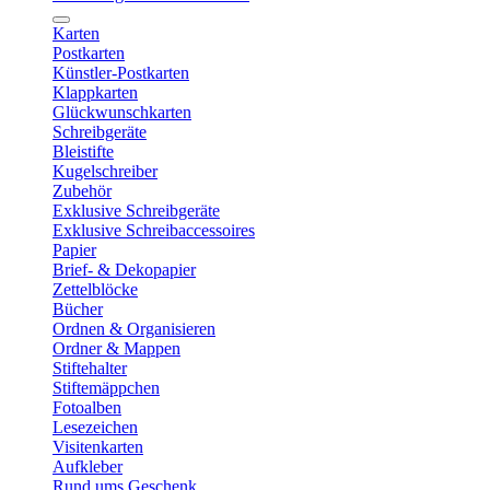
Karten
Postkarten
Künstler-Postkarten
Klappkarten
Glückwunschkarten
Schreibgeräte
Bleistifte
Kugelschreiber
Zubehör
Exklusive Schreibgeräte
Exklusive Schreibaccessoires
Papier
Brief- & Dekopapier
Zettelblöcke
Bücher
Ordnen & Organisieren
Ordner & Mappen
Stiftehalter
Stiftemäppchen
Fotoalben
Lesezeichen
Visitenkarten
Aufkleber
Rund ums Geschenk