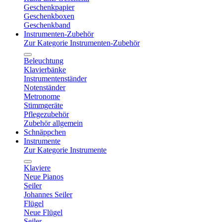
Geschenkpapier
Geschenkboxen
Geschenkband
Instrumenten-Zubehör
Zur Kategorie Instrumenten-Zubehör
Beleuchtung
Klavierbänke
Instrumentenständer
Notenständer
Metronome
Stimmgeräte
Pflegezubehör
Zubehör allgemein
Schnäppchen
Instrumente
Zur Kategorie Instrumente
Klaviere
Neue Pianos
Seiler
Johannes Seiler
Flügel
Neue Flügel
Seiler