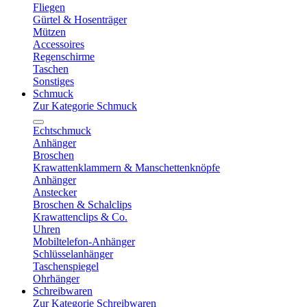
Fliegen
Gürtel & Hosenträger
Mützen
Accessoires
Regenschirme
Taschen
Sonstiges
Schmuck
Zur Kategorie Schmuck
Echtschmuck
Anhänger
Broschen
Krawattenklammern & Manschettenknöpfe
Anhänger
Anstecker
Broschen & Schalclips
Krawattenclips & Co.
Uhren
Mobiltelefon-Anhänger
Schlüsselanhänger
Taschenspiegel
Ohrhänger
Schreibwaren
Zur Kategorie Schreibwaren