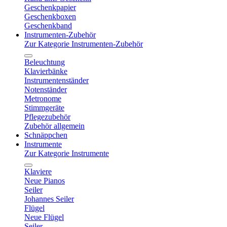
Geschenkpapier
Geschenkboxen
Geschenkband
Instrumenten-Zubehör
Zur Kategorie Instrumenten-Zubehör
Beleuchtung
Klavierbänke
Instrumentenständer
Notenständer
Metronome
Stimmgeräte
Pflegezubehör
Zubehör allgemein
Schnäppchen
Instrumente
Zur Kategorie Instrumente
Klaviere
Neue Pianos
Seiler
Johannes Seiler
Flügel
Neue Flügel
Seiler