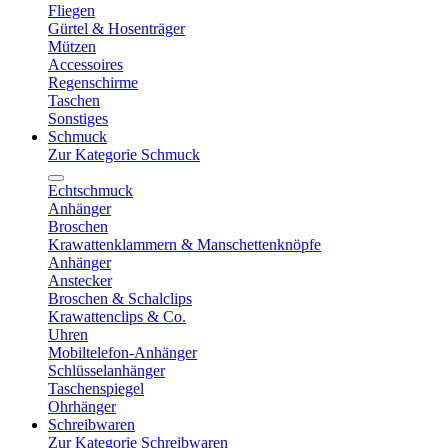
Fliegen
Gürtel & Hosenträger
Mützen
Accessoires
Regenschirme
Taschen
Sonstiges
Schmuck
Zur Kategorie Schmuck
Echtschmuck
Anhänger
Broschen
Krawattenklammern & Manschettenknöpfe
Anhänger
Anstecker
Broschen & Schalclips
Krawattenclips & Co.
Uhren
Mobiltelefon-Anhänger
Schlüsselanhänger
Taschenspiegel
Ohrhänger
Schreibwaren
Zur Kategorie Schreibwaren