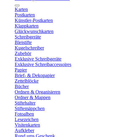
Karten
Postkarten
Künstler-Postkarten
Klappkarten
Glückwunschkarten
Schreibgeräte
Bleistifte
Kugelschreiber
Zubehör
Exklusive Schreibgeräte
Exklusive Schreibaccessoires
Papier
Brief- & Dekopapier
Zettelblöcke
Bücher
Ordnen & Organisieren
Ordner & Mappen
Stiftehalter
Stiftemäppchen
Fotoalben
Lesezeichen
Visitenkarten
Aufkleber
Rund ums Geschenk