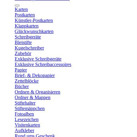
Karten
Postkarten
Künstler-Postkarten
Klappkarten
Glückwunschkarten
Schreibgeräte
Bleistifte
Kugelschreiber
Zubehör
Exklusive Schreibgeräte
Exklusive Schreibaccessoires
Papier
Brief- & Dekopapier
Zettelblöcke
Bücher
Ordnen & Organisieren
Ordner & Mappen
Stiftehalter
Stiftemäppchen
Fotoalben
Lesezeichen
Visitenkarten
Aufkleber
Rund ums Geschenk