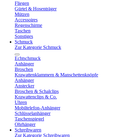
Fliegen
Gürtel & Hosenträger
Mützen
Accessoires
Regenschirme
Taschen
Sonstiges
Schmuck
Zur Kategorie Schmuck
Echtschmuck
Anhänger
Broschen
Krawattenklammern & Manschettenknöpfe
Anhänger
Anstecker
Broschen & Schalclips
Krawattenclips & Co.
Uhren
Mobiltelefon-Anhänger
Schlüsselanhänger
Taschenspiegel
Ohrhänger
Schreibwaren
Zur Kategorie Schreibwaren