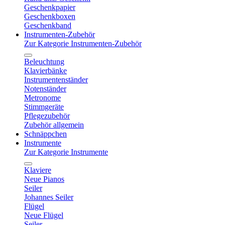
Geschenkpapier
Geschenkboxen
Geschenkband
Instrumenten-Zubehör
Zur Kategorie Instrumenten-Zubehör
Beleuchtung
Klavierbänke
Instrumentenständer
Notenständer
Metronome
Stimmgeräte
Pflegezubehör
Zubehör allgemein
Schnäppchen
Instrumente
Zur Kategorie Instrumente
Klaviere
Neue Pianos
Seiler
Johannes Seiler
Flügel
Neue Flügel
Seiler