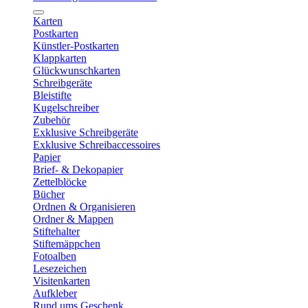
Karten
Postkarten
Künstler-Postkarten
Klappkarten
Glückwunschkarten
Schreibgeräte
Bleistifte
Kugelschreiber
Zubehör
Exklusive Schreibgeräte
Exklusive Schreibaccessoires
Papier
Brief- & Dekopapier
Zettelblöcke
Bücher
Ordnen & Organisieren
Ordner & Mappen
Stiftehalter
Stiftemäppchen
Fotoalben
Lesezeichen
Visitenkarten
Aufkleber
Rund ums Geschenk