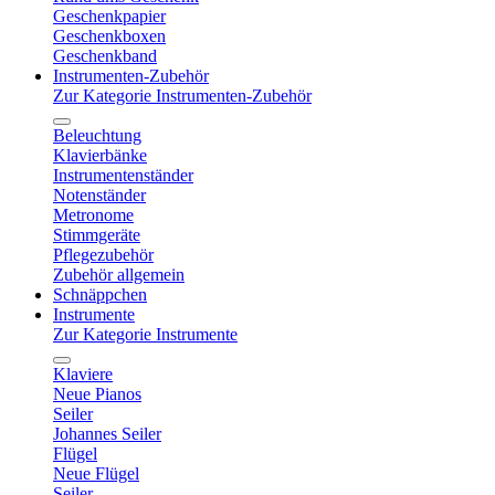
Geschenkpapier
Geschenkboxen
Geschenkband
Instrumenten-Zubehör
Zur Kategorie Instrumenten-Zubehör
Beleuchtung
Klavierbänke
Instrumentenständer
Notenständer
Metronome
Stimmgeräte
Pflegezubehör
Zubehör allgemein
Schnäppchen
Instrumente
Zur Kategorie Instrumente
Klaviere
Neue Pianos
Seiler
Johannes Seiler
Flügel
Neue Flügel
Seiler