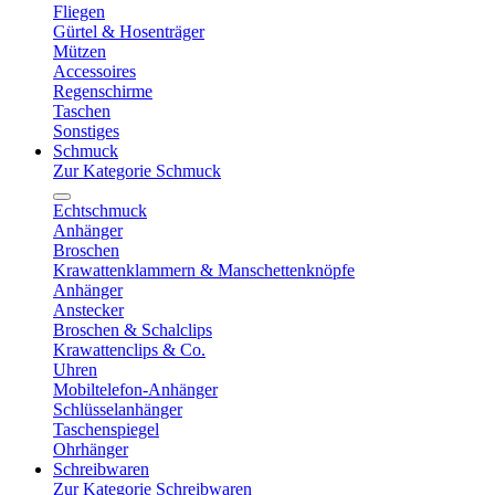
Fliegen
Gürtel & Hosenträger
Mützen
Accessoires
Regenschirme
Taschen
Sonstiges
Schmuck
Zur Kategorie Schmuck
Echtschmuck
Anhänger
Broschen
Krawattenklammern & Manschettenknöpfe
Anhänger
Anstecker
Broschen & Schalclips
Krawattenclips & Co.
Uhren
Mobiltelefon-Anhänger
Schlüsselanhänger
Taschenspiegel
Ohrhänger
Schreibwaren
Zur Kategorie Schreibwaren