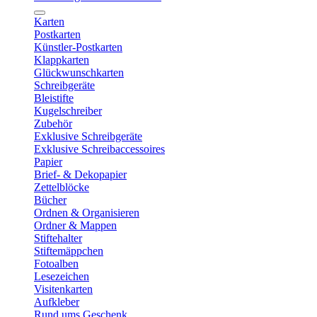
Karten
Postkarten
Künstler-Postkarten
Klappkarten
Glückwunschkarten
Schreibgeräte
Bleistifte
Kugelschreiber
Zubehör
Exklusive Schreibgeräte
Exklusive Schreibaccessoires
Papier
Brief- & Dekopapier
Zettelblöcke
Bücher
Ordnen & Organisieren
Ordner & Mappen
Stiftehalter
Stiftemäppchen
Fotoalben
Lesezeichen
Visitenkarten
Aufkleber
Rund ums Geschenk