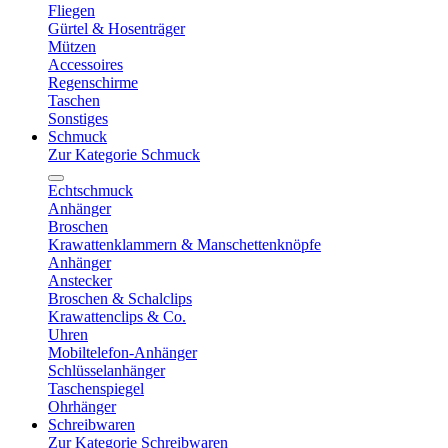
Fliegen
Gürtel & Hosenträger
Mützen
Accessoires
Regenschirme
Taschen
Sonstiges
Schmuck
Zur Kategorie Schmuck
Echtschmuck
Anhänger
Broschen
Krawattenklammern & Manschettenknöpfe
Anhänger
Anstecker
Broschen & Schalclips
Krawattenclips & Co.
Uhren
Mobiltelefon-Anhänger
Schlüsselanhänger
Taschenspiegel
Ohrhänger
Schreibwaren
Zur Kategorie Schreibwaren