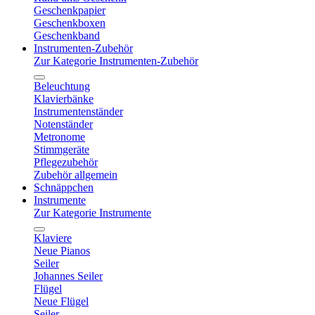
Geschenkpapier
Geschenkboxen
Geschenkband
Instrumenten-Zubehör
Zur Kategorie Instrumenten-Zubehör
Beleuchtung
Klavierbänke
Instrumentenständer
Notenständer
Metronome
Stimmgeräte
Pflegezubehör
Zubehör allgemein
Schnäppchen
Instrumente
Zur Kategorie Instrumente
Klaviere
Neue Pianos
Seiler
Johannes Seiler
Flügel
Neue Flügel
Seiler