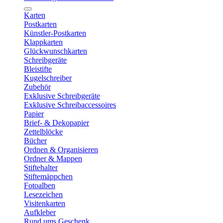
Karten
Postkarten
Künstler-Postkarten
Klappkarten
Glückwunschkarten
Schreibgeräte
Bleistifte
Kugelschreiber
Zubehör
Exklusive Schreibgeräte
Exklusive Schreibaccessoires
Papier
Brief- & Dekopapier
Zettelblöcke
Bücher
Ordnen & Organisieren
Ordner & Mappen
Stiftehalter
Stiftemäppchen
Fotoalben
Lesezeichen
Visitenkarten
Aufkleber
Rund ums Geschenk