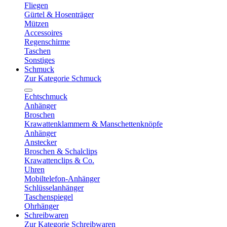
Fliegen
Gürtel & Hosenträger
Mützen
Accessoires
Regenschirme
Taschen
Sonstiges
Schmuck
Zur Kategorie Schmuck
Echtschmuck
Anhänger
Broschen
Krawattenklammern & Manschettenknöpfe
Anhänger
Anstecker
Broschen & Schalclips
Krawattenclips & Co.
Uhren
Mobiltelefon-Anhänger
Schlüsselanhänger
Taschenspiegel
Ohrhänger
Schreibwaren
Zur Kategorie Schreibwaren