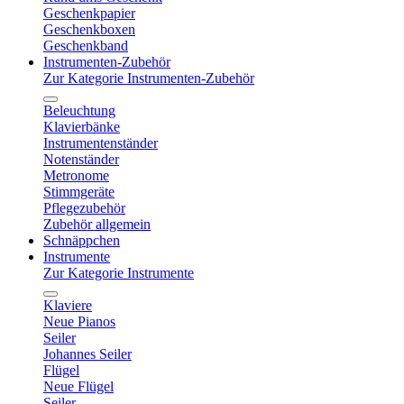
Geschenkpapier
Geschenkboxen
Geschenkband
Instrumenten-Zubehör
Zur Kategorie Instrumenten-Zubehör
Beleuchtung
Klavierbänke
Instrumentenständer
Notenständer
Metronome
Stimmgeräte
Pflegezubehör
Zubehör allgemein
Schnäppchen
Instrumente
Zur Kategorie Instrumente
Klaviere
Neue Pianos
Seiler
Johannes Seiler
Flügel
Neue Flügel
Seiler