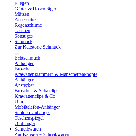
Fliegen
Gürtel & Hosenträger
Mützen
Accessoires
Regenschirme
Taschen
Sonstiges
Schmuck
Zur Kategorie Schmuck
Echtschmuck
Anhänger
Broschen
Krawattenklammern & Manschettenknöpfe
Anhänger
Anstecker
Broschen & Schalclips
Krawattenclips & Co.
Uhren
Mobiltelefon-Anhänger
Schlüsselanhänger
Taschenspiegel
Ohrhänger
Schreibwaren
Zur Kategorie Schreibwaren