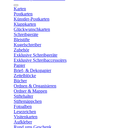
Karten
Postkarten
Künstler-Postkarten
Klappkarten
Glückwunschkarten
Schreibgeräte
Bleistifte
Kugelschreiber
Zubehör
Exklusive Schreibgeräte
Exklusive Schreibaccessoires
Papier
Brief- & Dekopapier
Zettelblöcke
Bücher
Ordnen & Organisieren
Ordner & Mappen
Stiftehalter
Stiftemäppchen
Fotoalben
Lesezeichen
Visitenkarten
Aufkleber
Rund ums Geschenk