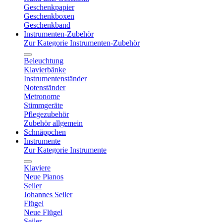
Geschenkpapier
Geschenkboxen
Geschenkband
Instrumenten-Zubehör
Zur Kategorie Instrumenten-Zubehör
Beleuchtung
Klavierbänke
Instrumentenständer
Notenständer
Metronome
Stimmgeräte
Pflegezubehör
Zubehör allgemein
Schnäppchen
Instrumente
Zur Kategorie Instrumente
Klaviere
Neue Pianos
Seiler
Johannes Seiler
Flügel
Neue Flügel
Seiler