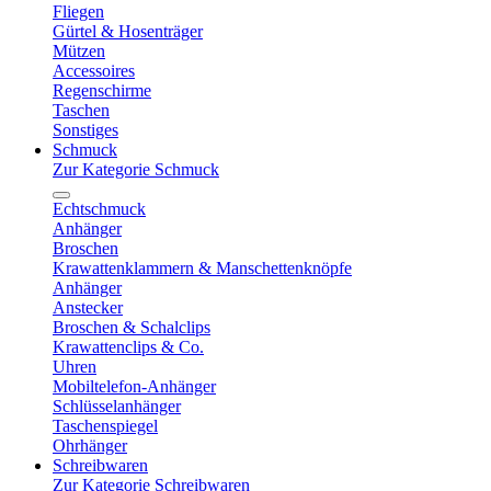
Fliegen
Gürtel & Hosenträger
Mützen
Accessoires
Regenschirme
Taschen
Sonstiges
Schmuck
Zur Kategorie Schmuck
Echtschmuck
Anhänger
Broschen
Krawattenklammern & Manschettenknöpfe
Anhänger
Anstecker
Broschen & Schalclips
Krawattenclips & Co.
Uhren
Mobiltelefon-Anhänger
Schlüsselanhänger
Taschenspiegel
Ohrhänger
Schreibwaren
Zur Kategorie Schreibwaren