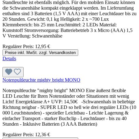
Standleuchte ist ebenfalls möglich. Für den mobilen Einsatz können
die Schwanenhälse kompakt eingeklappt werden. Im Lieferumfang
enthalten sind 3 Batterien (1,5 V AAA) mit einer Leuchtdauer bis zu
20 Stunden. Gewicht: 0,1 kg Helligkeit: 2 x ~700 Lux
Klemmbereich: bis 25 mm Leuchtmittel: 2 LEDs Material:
Kunststoff Stromversorgung: Batteriebetrieb 3 x Micro (AAA) 1,5
V Verstellung: Schwanenhälse
Regulärer Preis:
12,95 €
Preise inkl. MwSt. zzgl. Versandkosten
Details
Notenpultleuchte mighty bright MONO
Notenpultleuchte "mighty bright" MONO Eine äußerst flexible
LED Leuchte für Ihren Notenständer oder Situationen mit wenig
Licht! Energieklasse A+ UVP: 14,50€ -Schwanenhals in beliebige
Richtung neigbar - SUPER LED so hell wie drei reguläre LEDs (10
000 Leuchtstunden) - spezieller Leichtbau - Leichte Lagerung &
einfacher Transport - starker Buchclip - Leuchtdauer - bis zu 40
Stunden - Inklusive Batterien (3 AAA Batterien)
Regulärer Preis:
12,36 €