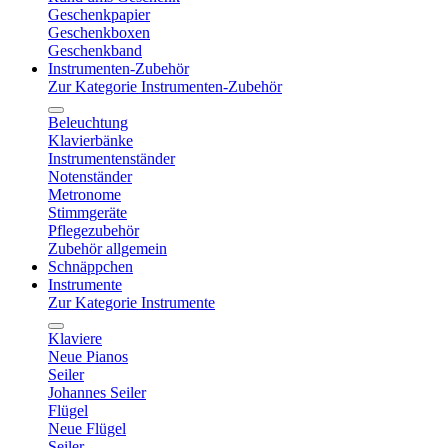
Geschenkpapier
Geschenkboxen
Geschenkband
Instrumenten-Zubehör
Zur Kategorie Instrumenten-Zubehör
Beleuchtung
Klavierbänke
Instrumentenständer
Notenständer
Metronome
Stimmgeräte
Pflegezubehör
Zubehör allgemein
Schnäppchen
Instrumente
Zur Kategorie Instrumente
Klaviere
Neue Pianos
Seiler
Johannes Seiler
Flügel
Neue Flügel
Seiler