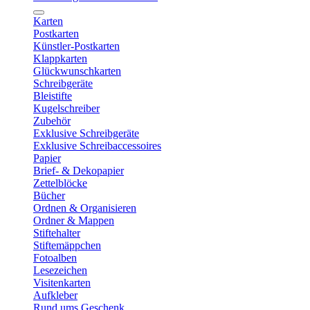
Karten
Postkarten
Künstler-Postkarten
Klappkarten
Glückwunschkarten
Schreibgeräte
Bleistifte
Kugelschreiber
Zubehör
Exklusive Schreibgeräte
Exklusive Schreibaccessoires
Papier
Brief- & Dekopapier
Zettelblöcke
Bücher
Ordnen & Organisieren
Ordner & Mappen
Stiftehalter
Stiftemäppchen
Fotoalben
Lesezeichen
Visitenkarten
Aufkleber
Rund ums Geschenk