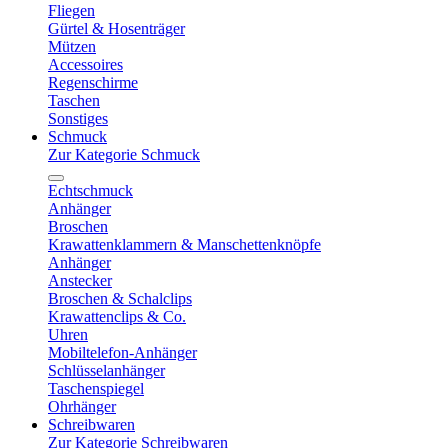
Fliegen
Gürtel & Hosenträger
Mützen
Accessoires
Regenschirme
Taschen
Sonstiges
Schmuck
Zur Kategorie Schmuck
Echtschmuck
Anhänger
Broschen
Krawattenklammern & Manschettenknöpfe
Anhänger
Anstecker
Broschen & Schalclips
Krawattenclips & Co.
Uhren
Mobiltelefon-Anhänger
Schlüsselanhänger
Taschenspiegel
Ohrhänger
Schreibwaren
Zur Kategorie Schreibwaren