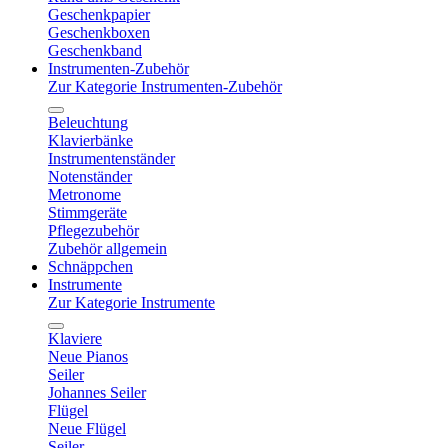
Geschenkpapier
Geschenkboxen
Geschenkband
Instrumenten-Zubehör
Zur Kategorie Instrumenten-Zubehör
Beleuchtung
Klavierbänke
Instrumentenständer
Notenständer
Metronome
Stimmgeräte
Pflegezubehör
Zubehör allgemein
Schnäppchen
Instrumente
Zur Kategorie Instrumente
Klaviere
Neue Pianos
Seiler
Johannes Seiler
Flügel
Neue Flügel
Seiler