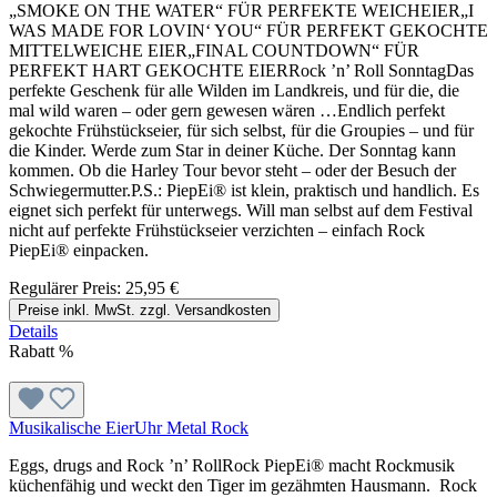
„SMOKE ON THE WATER“ FÜR PERFEKTE WEICHEIER„I
WAS MADE FOR LOVIN‘ YOU“ FÜR PERFEKT GEKOCHTE
MITTELWEICHE EIER„FINAL COUNTDOWN“ FÜR
PERFEKT HART GEKOCHTE EIERRock ’n’ Roll SonntagDas
perfekte Geschenk für alle Wilden im Landkreis, und für die, die
mal wild waren – oder gern gewesen wären …Endlich perfekt
gekochte Frühstückseier, für sich selbst, für die Groupies – und für
die Kinder. Werde zum Star in deiner Küche. Der Sonntag kann
kommen. Ob die Harley Tour bevor steht – oder der Besuch der
Schwiegermutter.P.S.: PiepEi® ist klein, praktisch und handlich. Es
eignet sich perfekt für unterwegs. Will man selbst auf dem Festival
nicht auf perfekte Frühstückseier verzichten – einfach Rock
PiepEi® einpacken.
Regulärer Preis:
25,95 €
Preise inkl. MwSt. zzgl. Versandkosten
Details
Rabatt
%
Musikalische EierUhr Metal Rock
Eggs, drugs and Rock ’n’ RollRock PiepEi® macht Rockmusik
küchenfähig und weckt den Tiger im gezähmten Hausmann. Rock