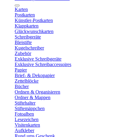
Karten
Postkarten
Künstler-Postkarten
Klappkarten
Glückwunschkarten
Schreibgeräte
Bleistifte
Kugelschreiber
Zubehör
Exklusive Schreibgeräte
Exklusive Schreibaccessoires
Papier
Brief- & Dekopapier
Zettelblöcke
Bücher
Ordnen & Organisieren
Ordner & Mappen
Stiftehalter
Stiftemäppchen
Fotoalben
Lesezeichen
Visitenkarten
Aufkleber
Rund ums Geschenk