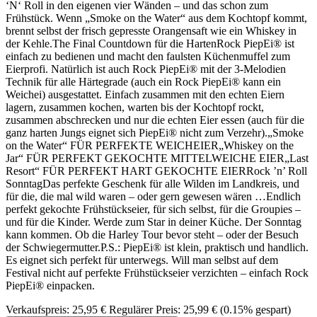
‘N‘ Roll in den eigenen vier Wänden – und das schon zum
Frühstück. Wenn „Smoke on the Water“ aus dem Kochtopf kommt,
brennt selbst der frisch gepresste Orangensaft wie ein Whiskey in
der Kehle.The Final Countdown für die HartenRock PiepEi® ist
einfach zu bedienen und macht den faulsten Küchenmuffel zum
Eierprofi. Natürlich ist auch Rock PiepEi® mit der 3-Melodien
Technik für alle Härtegrade (auch ein Rock PiepEi® kann ein
Weichei) ausgestattet. Einfach zusammen mit den echten Eiern
lagern, zusammen kochen, warten bis der Kochtopf rockt,
zusammen abschrecken und nur die echten Eier essen (auch für die
ganz harten Jungs eignet sich PiepEi® nicht zum Verzehr).„Smoke
on the Water“ FÜR PERFEKTE WEICHEIER„Whiskey on the
Jar“ FÜR PERFEKT GEKOCHTE MITTELWEICHE EIER„Last
Resort“ FÜR PERFEKT HART GEKOCHTE EIERRock ’n’ Roll
SonntagDas perfekte Geschenk für alle Wilden im Landkreis, und
für die, die mal wild waren – oder gern gewesen wären …Endlich
perfekt gekochte Frühstückseier, für sich selbst, für die Groupies –
und für die Kinder. Werde zum Star in deiner Küche. Der Sonntag
kann kommen. Ob die Harley Tour bevor steht – oder der Besuch
der Schwiegermutter.P.S.: PiepEi® ist klein, praktisch und handlich.
Es eignet sich perfekt für unterwegs. Will man selbst auf dem
Festival nicht auf perfekte Frühstückseier verzichten – einfach Rock
PiepEi® einpacken.
Verkaufspreis:
25,95 €
Regulärer Preis:
25,99 €
(0.15% gespart)