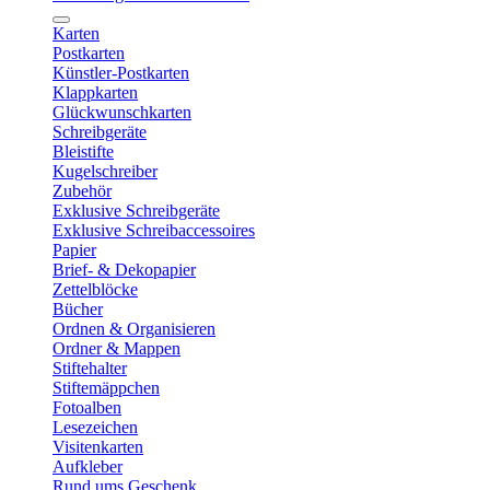
Karten
Postkarten
Künstler-Postkarten
Klappkarten
Glückwunschkarten
Schreibgeräte
Bleistifte
Kugelschreiber
Zubehör
Exklusive Schreibgeräte
Exklusive Schreibaccessoires
Papier
Brief- & Dekopapier
Zettelblöcke
Bücher
Ordnen & Organisieren
Ordner & Mappen
Stiftehalter
Stiftemäppchen
Fotoalben
Lesezeichen
Visitenkarten
Aufkleber
Rund ums Geschenk