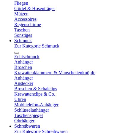
Fliegen
Gürtel & Hosenträger
Mützen
Accessoires
Regenschirme
Taschen
Sonstiges
Schmuck
Zur Kategorie Schmuck
Echtschmuck
Anhänger
Broschen
Krawattenklammern & Manschettenknöpfe
Anhänger
Anstecker
Broschen & Schalclips
Krawattenclips & Co.
Uhren
Mobiltelefon-Anhänger
Schlüsselanhänger
Taschenspiegel
Ohrhänger
Schreibwaren
Zur Kategorie Schreibwaren