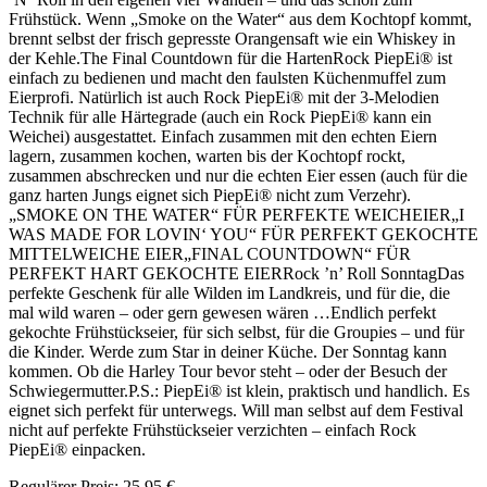
Frühstück. Wenn „Smoke on the Water“ aus dem Kochtopf kommt,
brennt selbst der frisch gepresste Orangensaft wie ein Whiskey in
der Kehle.The Final Countdown für die HartenRock PiepEi® ist
einfach zu bedienen und macht den faulsten Küchenmuffel zum
Eierprofi. Natürlich ist auch Rock PiepEi® mit der 3-Melodien
Technik für alle Härtegrade (auch ein Rock PiepEi® kann ein
Weichei) ausgestattet. Einfach zusammen mit den echten Eiern
lagern, zusammen kochen, warten bis der Kochtopf rockt,
zusammen abschrecken und nur die echten Eier essen (auch für die
ganz harten Jungs eignet sich PiepEi® nicht zum Verzehr).
„SMOKE ON THE WATER“ FÜR PERFEKTE WEICHEIER„I
WAS MADE FOR LOVIN‘ YOU“ FÜR PERFEKT GEKOCHTE
MITTELWEICHE EIER„FINAL COUNTDOWN“ FÜR
PERFEKT HART GEKOCHTE EIERRock ’n’ Roll SonntagDas
perfekte Geschenk für alle Wilden im Landkreis, und für die, die
mal wild waren – oder gern gewesen wären …Endlich perfekt
gekochte Frühstückseier, für sich selbst, für die Groupies – und für
die Kinder. Werde zum Star in deiner Küche. Der Sonntag kann
kommen. Ob die Harley Tour bevor steht – oder der Besuch der
Schwiegermutter.P.S.: PiepEi® ist klein, praktisch und handlich. Es
eignet sich perfekt für unterwegs. Will man selbst auf dem Festival
nicht auf perfekte Frühstückseier verzichten – einfach Rock
PiepEi® einpacken.
Regulärer Preis:
25,95 €