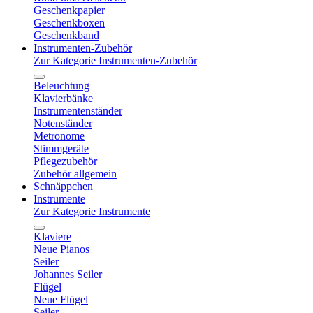
Geschenkpapier
Geschenkboxen
Geschenkband
Instrumenten-Zubehör
Zur Kategorie Instrumenten-Zubehör
Beleuchtung
Klavierbänke
Instrumentenständer
Notenständer
Metronome
Stimmgeräte
Pflegezubehör
Zubehör allgemein
Schnäppchen
Instrumente
Zur Kategorie Instrumente
Klaviere
Neue Pianos
Seiler
Johannes Seiler
Flügel
Neue Flügel
Seiler