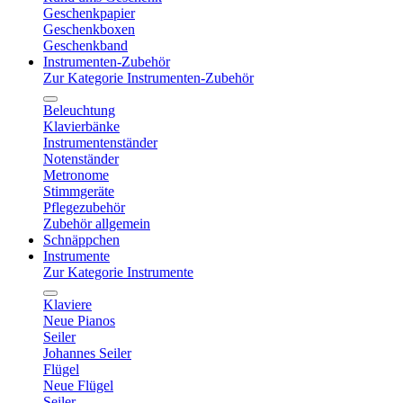
Geschenkpapier
Geschenkboxen
Geschenkband
Instrumenten-Zubehör
Zur Kategorie Instrumenten-Zubehör
Beleuchtung
Klavierbänke
Instrumentenständer
Notenständer
Metronome
Stimmgeräte
Pflegezubehör
Zubehör allgemein
Schnäppchen
Instrumente
Zur Kategorie Instrumente
Klaviere
Neue Pianos
Seiler
Johannes Seiler
Flügel
Neue Flügel
Seiler