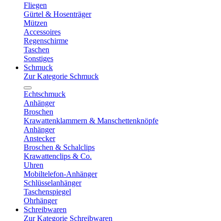
Fliegen
Gürtel & Hosenträger
Mützen
Accessoires
Regenschirme
Taschen
Sonstiges
Schmuck
Zur Kategorie Schmuck
Echtschmuck
Anhänger
Broschen
Krawattenklammern & Manschettenknöpfe
Anhänger
Anstecker
Broschen & Schalclips
Krawattenclips & Co.
Uhren
Mobiltelefon-Anhänger
Schlüsselanhänger
Taschenspiegel
Ohrhänger
Schreibwaren
Zur Kategorie Schreibwaren