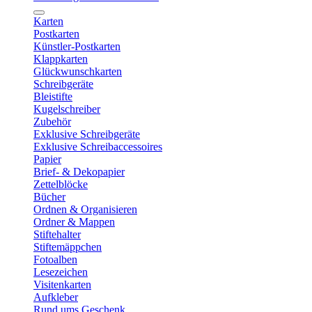
Karten
Postkarten
Künstler-Postkarten
Klappkarten
Glückwunschkarten
Schreibgeräte
Bleistifte
Kugelschreiber
Zubehör
Exklusive Schreibgeräte
Exklusive Schreibaccessoires
Papier
Brief- & Dekopapier
Zettelblöcke
Bücher
Ordnen & Organisieren
Ordner & Mappen
Stiftehalter
Stiftemäppchen
Fotoalben
Lesezeichen
Visitenkarten
Aufkleber
Rund ums Geschenk