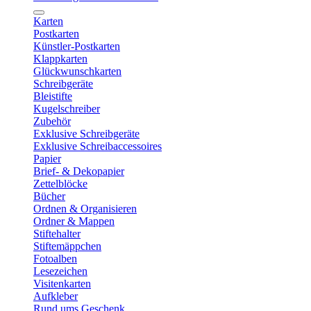
Karten
Postkarten
Künstler-Postkarten
Klappkarten
Glückwunschkarten
Schreibgeräte
Bleistifte
Kugelschreiber
Zubehör
Exklusive Schreibgeräte
Exklusive Schreibaccessoires
Papier
Brief- & Dekopapier
Zettelblöcke
Bücher
Ordnen & Organisieren
Ordner & Mappen
Stiftehalter
Stiftemäppchen
Fotoalben
Lesezeichen
Visitenkarten
Aufkleber
Rund ums Geschenk