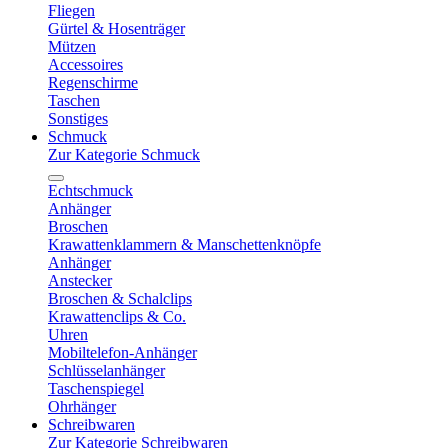
Fliegen
Gürtel & Hosenträger
Mützen
Accessoires
Regenschirme
Taschen
Sonstiges
Schmuck
Zur Kategorie Schmuck
Echtschmuck
Anhänger
Broschen
Krawattenklammern & Manschettenknöpfe
Anhänger
Anstecker
Broschen & Schalclips
Krawattenclips & Co.
Uhren
Mobiltelefon-Anhänger
Schlüsselanhänger
Taschenspiegel
Ohrhänger
Schreibwaren
Zur Kategorie Schreibwaren