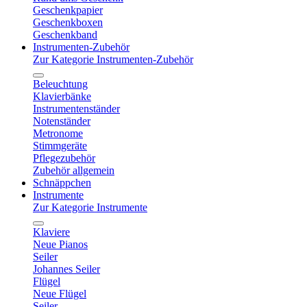
Geschenkpapier
Geschenkboxen
Geschenkband
Instrumenten-Zubehör
Zur Kategorie Instrumenten-Zubehör
Beleuchtung
Klavierbänke
Instrumentenständer
Notenständer
Metronome
Stimmgeräte
Pflegezubehör
Zubehör allgemein
Schnäppchen
Instrumente
Zur Kategorie Instrumente
Klaviere
Neue Pianos
Seiler
Johannes Seiler
Flügel
Neue Flügel
Seiler