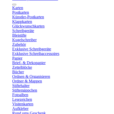
Karten
Postkarten
Künstler-Postkarten
Klappkarten
Glückwunschkarten
Schreibgeräte
Bleistifte
Kugelschreiber
Zubehör
Exklusive Schreibgeräte
Exklusive Schreibaccessoires
Papier
Brief- & Dekopapier
Zettelblöcke
Bücher
Ordnen & Organisieren
Ordner & Mappen
Stiftehalter
Stiftemäppchen
Fotoalben
Lesezeichen
Visitenkarten
Aufkleber
Rund ums Geschenk