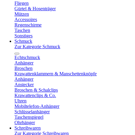
Fliegen
Gürtel & Hosenträger
Mützen
Accessoires
Regenschirme
Taschen
Sonstiges
Schmuck
Zur Kategorie Schmuck
Echtschmuck
Anhänger
Broschen
Krawattenklammern & Manschettenknöpfe
Anhänger
Anstecker
Broschen & Schalclips
Krawattenclips & Co.
Uhren
Mobiltelefon-Anhänger
Schlüsselanhänger
Taschenspiegel
Ohrhänger
Schreibwaren
Zur Kategorie Schreibwaren