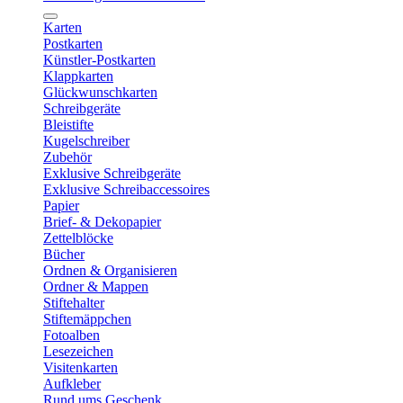
Karten
Postkarten
Künstler-Postkarten
Klappkarten
Glückwunschkarten
Schreibgeräte
Bleistifte
Kugelschreiber
Zubehör
Exklusive Schreibgeräte
Exklusive Schreibaccessoires
Papier
Brief- & Dekopapier
Zettelblöcke
Bücher
Ordnen & Organisieren
Ordner & Mappen
Stiftehalter
Stiftemäppchen
Fotoalben
Lesezeichen
Visitenkarten
Aufkleber
Rund ums Geschenk