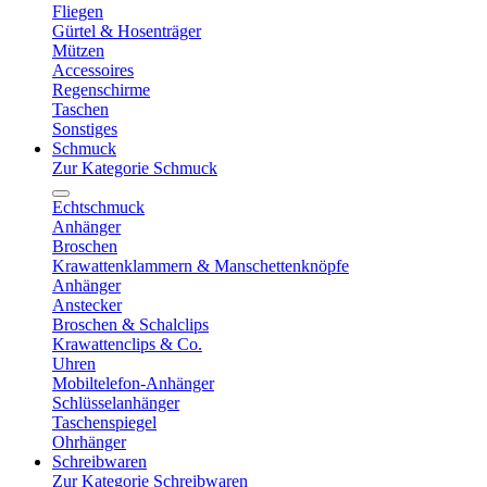
Fliegen
Gürtel & Hosenträger
Mützen
Accessoires
Regenschirme
Taschen
Sonstiges
Schmuck
Zur Kategorie Schmuck
Echtschmuck
Anhänger
Broschen
Krawattenklammern & Manschettenknöpfe
Anhänger
Anstecker
Broschen & Schalclips
Krawattenclips & Co.
Uhren
Mobiltelefon-Anhänger
Schlüsselanhänger
Taschenspiegel
Ohrhänger
Schreibwaren
Zur Kategorie Schreibwaren