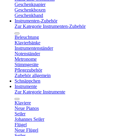
Geschenkpapier
Geschenkboxen
Geschenkband
Instrumenten-Zubehör
Zur Kategorie Instrumenten-Zubehör
Beleuchtung
Klavierbänke
Instrumentenständer
Notenständer
Metronome
Stimmgeräte
Pflegezubehör
Zubehör allgemein
Schnäppchen
Instrumente
Zur Kategorie Instrumente
Klaviere
Neue Pianos
Seiler
Johannes Seiler
Flügel
Neue Flügel
Seiler