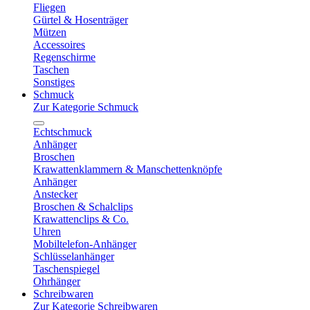
Fliegen
Gürtel & Hosenträger
Mützen
Accessoires
Regenschirme
Taschen
Sonstiges
Schmuck
Zur Kategorie Schmuck
Echtschmuck
Anhänger
Broschen
Krawattenklammern & Manschettenknöpfe
Anhänger
Anstecker
Broschen & Schalclips
Krawattenclips & Co.
Uhren
Mobiltelefon-Anhänger
Schlüsselanhänger
Taschenspiegel
Ohrhänger
Schreibwaren
Zur Kategorie Schreibwaren