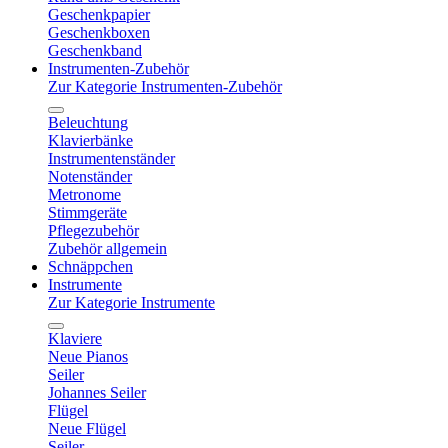
Geschenkpapier
Geschenkboxen
Geschenkband
Instrumenten-Zubehör
Zur Kategorie Instrumenten-Zubehör
Beleuchtung
Klavierbänke
Instrumentenständer
Notenständer
Metronome
Stimmgeräte
Pflegezubehör
Zubehör allgemein
Schnäppchen
Instrumente
Zur Kategorie Instrumente
Klaviere
Neue Pianos
Seiler
Johannes Seiler
Flügel
Neue Flügel
Seiler