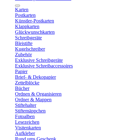
Karten
Postkarten
Künstler-Postkarten
Klappkarten
Glückwunschkarten
Schreibgeräte
Bleistifte
Kugelschreiber
Zubehör
Exklusive Schreibgeräte
Exklusive Schreibaccessoires
Papier
Brief- & Dekopapier
Zettelblöcke
Bücher
Ordnen & Organisieren
Ordner & Mappen
Stiftehalter
Stiftemäppchen
Fotoalben
Lesezeichen
Visitenkarten
Aufkleber
Rund ums Geschenk