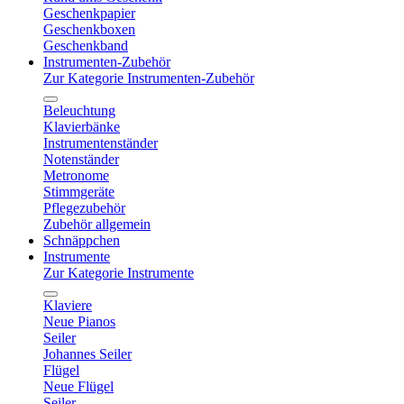
Geschenkpapier
Geschenkboxen
Geschenkband
Instrumenten-Zubehör
Zur Kategorie Instrumenten-Zubehör
Beleuchtung
Klavierbänke
Instrumentenständer
Notenständer
Metronome
Stimmgeräte
Pflegezubehör
Zubehör allgemein
Schnäppchen
Instrumente
Zur Kategorie Instrumente
Klaviere
Neue Pianos
Seiler
Johannes Seiler
Flügel
Neue Flügel
Seiler