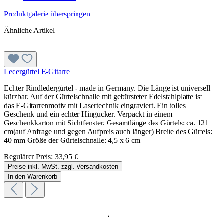
Produktgalerie überspringen
Ähnliche Artikel
Ledergürtel E-Gitarre
Echter Rindledergürtel - made in Germany. Die Länge ist universell
kürzbar. Auf der Gürtelschnalle mit gebürsteter Edelstahlplatte ist
das E-Gitarrenmotiv mit Lasertechnik eingraviert. Ein tolles
Geschenk und ein echter Hingucker. Verpackt in einem
Geschenkkarton mit Sichtfenster. Gesamtlänge des Gürtels: ca. 121
cm(auf Anfrage und gegen Aufpreis auch länger) Breite des Gürtels:
40 mm Größe der Gürtelschnalle: 4,5 x 6 cm
Regulärer Preis:
33,95 €
Preise inkl. MwSt. zzgl. Versandkosten
In den Warenkorb