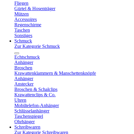
Fliegen
Gürtel & Hosenträger
Mützen
Accessoires
Regenschirme
Taschen
Sonstiges
Schmuck
Zur Kategorie Schmuck
Echtschmuck
Anhänger
Broschen
Krawattenklammern & Manschettenknöpfe
Anhänger
Anstecker
Broschen & Schalclips
Krawattenclips & Co.
Uhren
Mobiltelefon-Anhänger
Schlüsselanhänger
Taschenspiegel
Ohrhänger
Schreibwaren
Zur Kategorie Schreibwaren