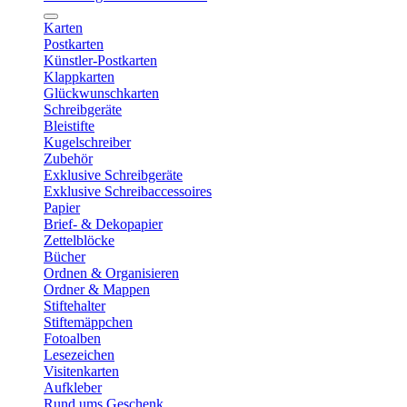
Karten
Postkarten
Künstler-Postkarten
Klappkarten
Glückwunschkarten
Schreibgeräte
Bleistifte
Kugelschreiber
Zubehör
Exklusive Schreibgeräte
Exklusive Schreibaccessoires
Papier
Brief- & Dekopapier
Zettelblöcke
Bücher
Ordnen & Organisieren
Ordner & Mappen
Stiftehalter
Stiftemäppchen
Fotoalben
Lesezeichen
Visitenkarten
Aufkleber
Rund ums Geschenk