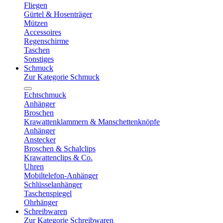
Fliegen
Gürtel & Hosenträger
Mützen
Accessoires
Regenschirme
Taschen
Sonstiges
Schmuck
Zur Kategorie Schmuck
Echtschmuck
Anhänger
Broschen
Krawattenklammern & Manschettenknöpfe
Anhänger
Anstecker
Broschen & Schalclips
Krawattenclips & Co.
Uhren
Mobiltelefon-Anhänger
Schlüsselanhänger
Taschenspiegel
Ohrhänger
Schreibwaren
Zur Kategorie Schreibwaren