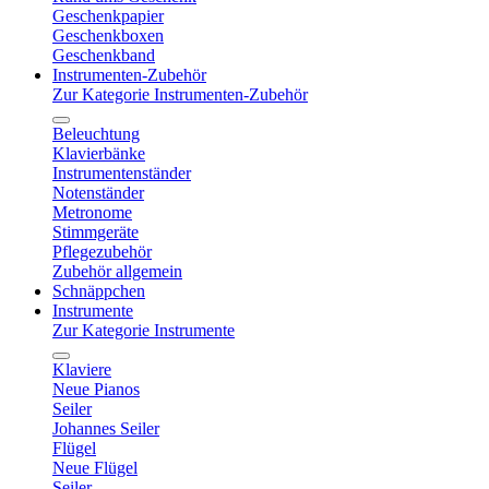
Geschenkpapier
Geschenkboxen
Geschenkband
Instrumenten-Zubehör
Zur Kategorie Instrumenten-Zubehör
Beleuchtung
Klavierbänke
Instrumentenständer
Notenständer
Metronome
Stimmgeräte
Pflegezubehör
Zubehör allgemein
Schnäppchen
Instrumente
Zur Kategorie Instrumente
Klaviere
Neue Pianos
Seiler
Johannes Seiler
Flügel
Neue Flügel
Seiler