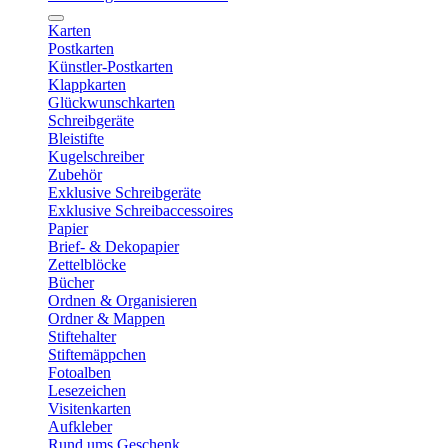
Karten
Postkarten
Künstler-Postkarten
Klappkarten
Glückwunschkarten
Schreibgeräte
Bleistifte
Kugelschreiber
Zubehör
Exklusive Schreibgeräte
Exklusive Schreibaccessoires
Papier
Brief- & Dekopapier
Zettelblöcke
Bücher
Ordnen & Organisieren
Ordner & Mappen
Stiftehalter
Stiftemäppchen
Fotoalben
Lesezeichen
Visitenkarten
Aufkleber
Rund ums Geschenk