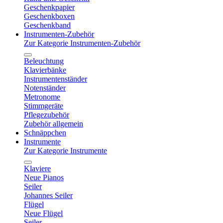
Geschenkpapier
Geschenkboxen
Geschenkband
Instrumenten-Zubehör
Zur Kategorie Instrumenten-Zubehör
Beleuchtung
Klavierbänke
Instrumentenständer
Notenständer
Metronome
Stimmgeräte
Pflegezubehör
Zubehör allgemein
Schnäppchen
Instrumente
Zur Kategorie Instrumente
Klaviere
Neue Pianos
Seiler
Johannes Seiler
Flügel
Neue Flügel
Seiler