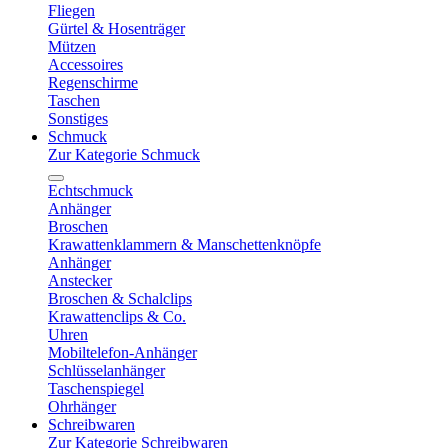
Fliegen
Gürtel & Hosenträger
Mützen
Accessoires
Regenschirme
Taschen
Sonstiges
Schmuck
Zur Kategorie Schmuck
Echtschmuck
Anhänger
Broschen
Krawattenklammern & Manschettenknöpfe
Anhänger
Anstecker
Broschen & Schalclips
Krawattenclips & Co.
Uhren
Mobiltelefon-Anhänger
Schlüsselanhänger
Taschenspiegel
Ohrhänger
Schreibwaren
Zur Kategorie Schreibwaren