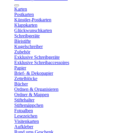
Karten
Postkarten
Künstler-Postkarten
Klappkarten
Glückwunschkarten
Schreibgeräte
Bleistifte
Kugelschreiber
Zubehör
Exklusive Schreibgeräte
Exklusive Schreibaccessoires
Papier
Brief- & Dekopapier
Zettelblöcke
Bücher
Ordnen & Organisieren
Ordner & Mappen
Stiftehalter
Stiftemäppchen
Fotoalben
Lesezeichen
Visitenkarten
Aufkleber
Rund ums Geschenk