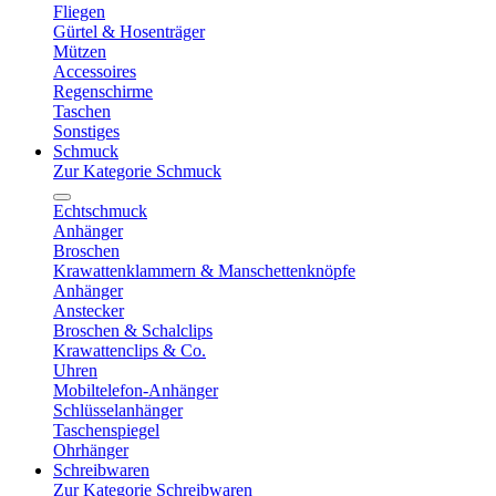
Fliegen
Gürtel & Hosenträger
Mützen
Accessoires
Regenschirme
Taschen
Sonstiges
Schmuck
Zur Kategorie Schmuck
Echtschmuck
Anhänger
Broschen
Krawattenklammern & Manschettenknöpfe
Anhänger
Anstecker
Broschen & Schalclips
Krawattenclips & Co.
Uhren
Mobiltelefon-Anhänger
Schlüsselanhänger
Taschenspiegel
Ohrhänger
Schreibwaren
Zur Kategorie Schreibwaren