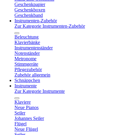
Geschenkpapier
Geschenkboxen
Geschenkband
Instrumenten-Zubehör
Zur Kategorie Instrumenten-Zubehör
Beleuchtung
Klavierbänke
Instrumentenständer
Notenständer
Metronome
Stimmgeräte
Pflegezubehör
Zubehör allgemein
Schnäppchen
Instrumente
Zur Kategorie Instrumente
Klaviere
Neue Pianos
Seiler
Johannes Seiler
Flügel
Neue Flügel
Seiler