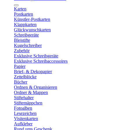
Karten
Postkarten
Künstler-Postkarten
Klappkarten
Glückwunschkarten
Schreibgeräte
Bleistifte
Kugelschreiber
Zubehör
Exklusive Schreibgeräte
Exklusive Schreibaccessoires
Papier
Brief- & Dekopapier
Zettelblöcke
Bücher
Ordnen & Organisieren
Ordner & Mappen
Stiftehalter
Stiftemäppchen
Fotoalben
Lesezeichen
Visitenkarten
Aufkleber
Rund ums Geschenk