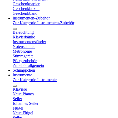
Geschenkpapier
Geschenkboxen
Geschenkband
Instrumenten-Zubehör
Zur Kategorie Instrumenten-Zubehör
Beleuchtung
Klavierbänke
Instrumentenständer
Notenständer
Metronome
Stimmgeräte
Pflegezubehör
Zubehör allgemein
Schnäppchen
Instrumente
Zur Kategorie Instrumente
Klaviere
Neue Pianos
Seiler
Johannes Seiler
Flügel
Neue Flügel
Seiler