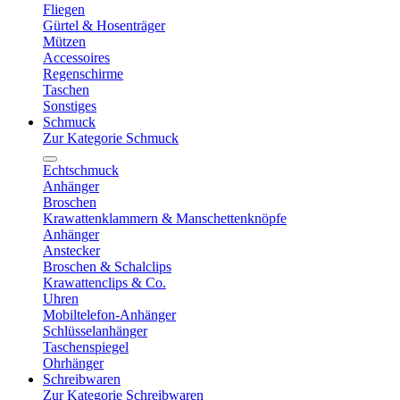
Fliegen
Gürtel & Hosenträger
Mützen
Accessoires
Regenschirme
Taschen
Sonstiges
Schmuck
Zur Kategorie Schmuck
Echtschmuck
Anhänger
Broschen
Krawattenklammern & Manschettenknöpfe
Anhänger
Anstecker
Broschen & Schalclips
Krawattenclips & Co.
Uhren
Mobiltelefon-Anhänger
Schlüsselanhänger
Taschenspiegel
Ohrhänger
Schreibwaren
Zur Kategorie Schreibwaren