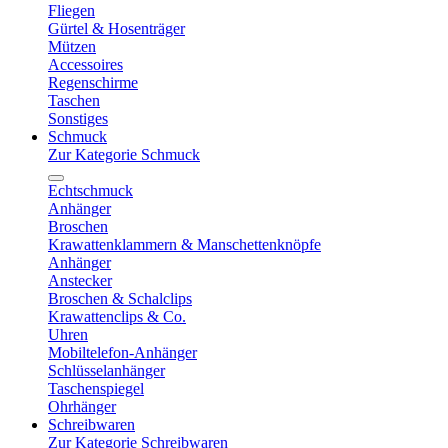
Fliegen
Gürtel & Hosenträger
Mützen
Accessoires
Regenschirme
Taschen
Sonstiges
Schmuck
Zur Kategorie Schmuck
Echtschmuck
Anhänger
Broschen
Krawattenklammern & Manschettenknöpfe
Anhänger
Anstecker
Broschen & Schalclips
Krawattenclips & Co.
Uhren
Mobiltelefon-Anhänger
Schlüsselanhänger
Taschenspiegel
Ohrhänger
Schreibwaren
Zur Kategorie Schreibwaren