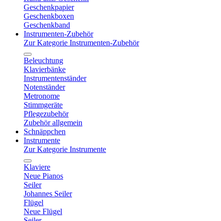
Geschenkpapier
Geschenkboxen
Geschenkband
Instrumenten-Zubehör
Zur Kategorie Instrumenten-Zubehör
Beleuchtung
Klavierbänke
Instrumentenständer
Notenständer
Metronome
Stimmgeräte
Pflegezubehör
Zubehör allgemein
Schnäppchen
Instrumente
Zur Kategorie Instrumente
Klaviere
Neue Pianos
Seiler
Johannes Seiler
Flügel
Neue Flügel
Seiler