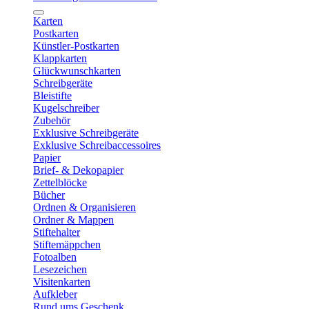
Karten
Postkarten
Künstler-Postkarten
Klappkarten
Glückwunschkarten
Schreibgeräte
Bleistifte
Kugelschreiber
Zubehör
Exklusive Schreibgeräte
Exklusive Schreibaccessoires
Papier
Brief- & Dekopapier
Zettelblöcke
Bücher
Ordnen & Organisieren
Ordner & Mappen
Stiftehalter
Stiftemäppchen
Fotoalben
Lesezeichen
Visitenkarten
Aufkleber
Rund ums Geschenk