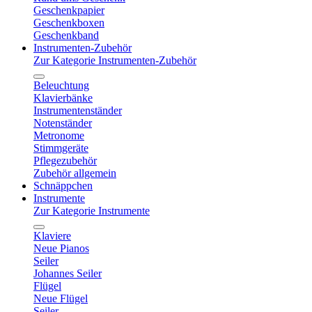
Geschenkpapier
Geschenkboxen
Geschenkband
Instrumenten-Zubehör
Zur Kategorie Instrumenten-Zubehör
Beleuchtung
Klavierbänke
Instrumentenständer
Notenständer
Metronome
Stimmgeräte
Pflegezubehör
Zubehör allgemein
Schnäppchen
Instrumente
Zur Kategorie Instrumente
Klaviere
Neue Pianos
Seiler
Johannes Seiler
Flügel
Neue Flügel
Seiler