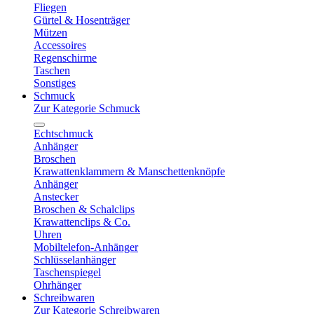
Fliegen
Gürtel & Hosenträger
Mützen
Accessoires
Regenschirme
Taschen
Sonstiges
Schmuck
Zur Kategorie Schmuck
Echtschmuck
Anhänger
Broschen
Krawattenklammern & Manschettenknöpfe
Anhänger
Anstecker
Broschen & Schalclips
Krawattenclips & Co.
Uhren
Mobiltelefon-Anhänger
Schlüsselanhänger
Taschenspiegel
Ohrhänger
Schreibwaren
Zur Kategorie Schreibwaren