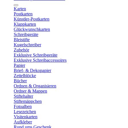
Karten
Postkarten
Künstler-Postkarten
Klappkarten
Glückwunschkarten
Schreibgeräte
Bleistifte
Kugelschreiber
Zubehör
Exklusive Schreibgeräte
Exklusive Schreibaccessoires
Papier
Brief- & Dekopapier
Zettelblöcke
Bücher
Ordnen & Organisieren
Ordner & Mappen
Stiftehalter
Stiftemäppchen
Fotoalben
Lesezeichen
Visitenkarten
Aufkleber
Rund ums Geschenk