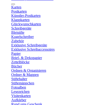
Karten
Postkarten
Künstler-Postkarten
Klappkarten
Glückwunschkarten
Schreibgeräte
Bleistifte
Kugelschreiber
Zubehör
Exklusive Schreibgeräte
Exklusive Schreibaccessoires
Papier
Brief- & Dekopapier
Zettelblöcke
Bücher
Ordnen & Organisieren
Ordner & Mappen
Stiftehalter
Stiftemäppchen
Fotoalben
Lesezeichen
Visitenkarten
Aufkleber
Rund ums Geschenk