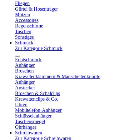
Fliegen
Gürtel & Hosenträger
Mützen
Accessoires
Regenschirme
Taschen
Sonstiges
Schmuck
Zur Kategorie Schmuck
Echtschmuck
Anhänger
Broschen
Krawattenklammern & Manschettenknöpfe
Anhänger
Anstecker
Broschen & Schalclips
Krawattenclips & Co.
Uhren
Mobiltelefon-Anhänger
Schlüsselanhänger
Taschenspiegel
Ohrhänger
Schreibwaren
Zur Kategorie Schreibwaren