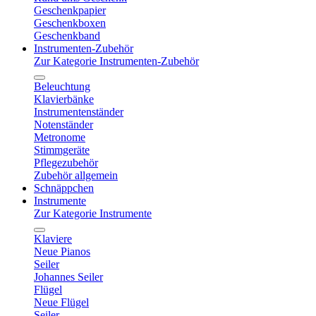
Geschenkpapier
Geschenkboxen
Geschenkband
Instrumenten-Zubehör
Zur Kategorie Instrumenten-Zubehör
Beleuchtung
Klavierbänke
Instrumentenständer
Notenständer
Metronome
Stimmgeräte
Pflegezubehör
Zubehör allgemein
Schnäppchen
Instrumente
Zur Kategorie Instrumente
Klaviere
Neue Pianos
Seiler
Johannes Seiler
Flügel
Neue Flügel
Seiler