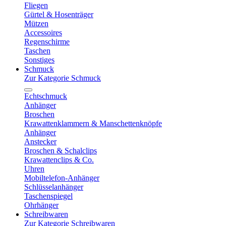
Fliegen
Gürtel & Hosenträger
Mützen
Accessoires
Regenschirme
Taschen
Sonstiges
Schmuck
Zur Kategorie Schmuck
Echtschmuck
Anhänger
Broschen
Krawattenklammern & Manschettenknöpfe
Anhänger
Anstecker
Broschen & Schalclips
Krawattenclips & Co.
Uhren
Mobiltelefon-Anhänger
Schlüsselanhänger
Taschenspiegel
Ohrhänger
Schreibwaren
Zur Kategorie Schreibwaren