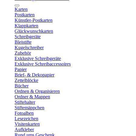
Karten
Postkarten
Künstler-Postkarten
Klappkarten
Glückwunschkarten
Schreibgeräte
Bleistifte
Kugelschreiber
Zubehör
Exklusive Schreibgeräte
Exklusive Schreibaccessoires
Papier
Brief- & Dekopapier
Zettelblöcke
Bücher
Ordnen & Organisieren
Ordner & Mappen
Stiftehalter
Stiftemäppchen
Fotoalben
Lesezeichen
Visitenkarten
Aufkleber
Rund ums Geschenk