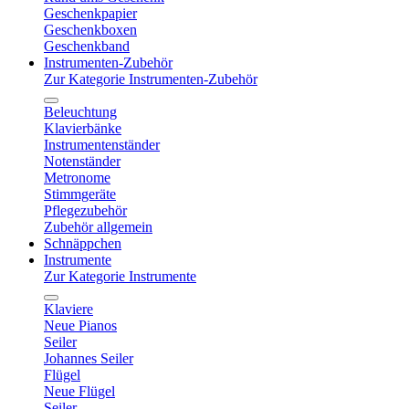
Geschenkpapier
Geschenkboxen
Geschenkband
Instrumenten-Zubehör
Zur Kategorie Instrumenten-Zubehör
Beleuchtung
Klavierbänke
Instrumentenständer
Notenständer
Metronome
Stimmgeräte
Pflegezubehör
Zubehör allgemein
Schnäppchen
Instrumente
Zur Kategorie Instrumente
Klaviere
Neue Pianos
Seiler
Johannes Seiler
Flügel
Neue Flügel
Seiler