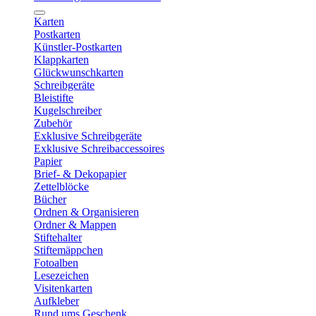
Karten
Postkarten
Künstler-Postkarten
Klappkarten
Glückwunschkarten
Schreibgeräte
Bleistifte
Kugelschreiber
Zubehör
Exklusive Schreibgeräte
Exklusive Schreibaccessoires
Papier
Brief- & Dekopapier
Zettelblöcke
Bücher
Ordnen & Organisieren
Ordner & Mappen
Stiftehalter
Stiftemäppchen
Fotoalben
Lesezeichen
Visitenkarten
Aufkleber
Rund ums Geschenk