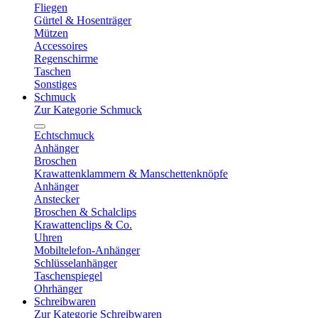
Fliegen
Gürtel & Hosenträger
Mützen
Accessoires
Regenschirme
Taschen
Sonstiges
Schmuck
Zur Kategorie Schmuck
Echtschmuck
Anhänger
Broschen
Krawattenklammern & Manschettenknöpfe
Anhänger
Anstecker
Broschen & Schalclips
Krawattenclips & Co.
Uhren
Mobiltelefon-Anhänger
Schlüsselanhänger
Taschenspiegel
Ohrhänger
Schreibwaren
Zur Kategorie Schreibwaren