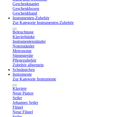
Geschenkpapier
Geschenkboxen
Geschenkband
Instrumenten-Zubehör
Zur Kategorie Instrumenten-Zubehör
Beleuchtung
Klavierbänke
Instrumentenständer
Notenständer
Metronome
Stimmgeräte
Pflegezubehör
Zubehör allgemein
Schnäppchen
Instrumente
Zur Kategorie Instrumente
Klaviere
Neue Pianos
Seiler
Johannes Seiler
Flügel
Neue Flügel
Seiler