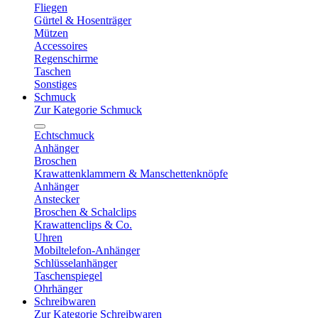
Fliegen
Gürtel & Hosenträger
Mützen
Accessoires
Regenschirme
Taschen
Sonstiges
Schmuck
Zur Kategorie Schmuck
Echtschmuck
Anhänger
Broschen
Krawattenklammern & Manschettenknöpfe
Anhänger
Anstecker
Broschen & Schalclips
Krawattenclips & Co.
Uhren
Mobiltelefon-Anhänger
Schlüsselanhänger
Taschenspiegel
Ohrhänger
Schreibwaren
Zur Kategorie Schreibwaren