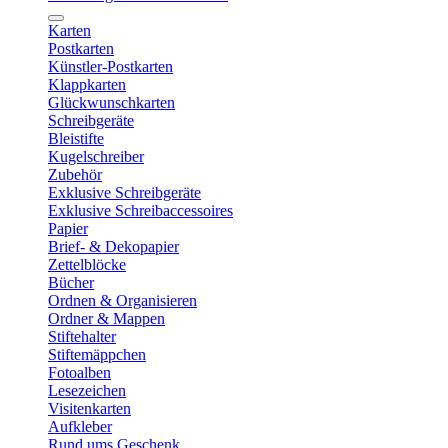
Karten
Postkarten
Künstler-Postkarten
Klappkarten
Glückwunschkarten
Schreibgeräte
Bleistifte
Kugelschreiber
Zubehör
Exklusive Schreibgeräte
Exklusive Schreibaccessoires
Papier
Brief- & Dekopapier
Zettelblöcke
Bücher
Ordnen & Organisieren
Ordner & Mappen
Stiftehalter
Stiftemäppchen
Fotoalben
Lesezeichen
Visitenkarten
Aufkleber
Rund ums Geschenk