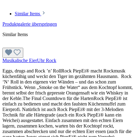
Similar Items
Produktgalerie überspringen
Similar Items
Musikalische EierUhr Rock
Eggs, drugs and Rock ’n’ RollRock PiepEi® macht Rockmusik
küchenfähig und weckt den Tiger im gezähmten Hausmann. Rock
‘N‘ Roll in den eigenen vier Wänden – und das schon zum
Frühstück. Wenn „Smoke on the Water“ aus dem Kochtopf kommt,
brennt selbst der frisch gepresste Orangensaft wie ein Whiskey in
der Kehle.The Final Countdown für die HartenRock PiepEi® ist
einfach zu bedienen und macht den faulsten Küchenmuffel zum
Eierprofi. Natürlich ist auch Rock PiepEi® mit der 3-Melodien
Technik für alle Härtegrade (auch ein Rock PiepEi® kann ein
Weichei) ausgestattet. Einfach zusammen mit den echten Eiern
lagern, zusammen kochen, warten bis der Kochtopf rockt,
zusammen abschrecken und nur die echten Eier essen (auch für die
ganz harten Jungs eignet sich PiepEi® nicht zum Verzehr).