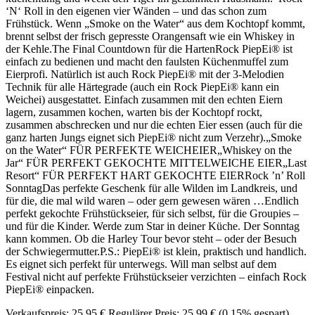
‘N‘ Roll in den eigenen vier Wänden – und das schon zum
Frühstück. Wenn „Smoke on the Water“ aus dem Kochtopf kommt,
brennt selbst der frisch gepresste Orangensaft wie ein Whiskey in
der Kehle.The Final Countdown für die HartenRock PiepEi® ist
einfach zu bedienen und macht den faulsten Küchenmuffel zum
Eierprofi. Natürlich ist auch Rock PiepEi® mit der 3-Melodien
Technik für alle Härtegrade (auch ein Rock PiepEi® kann ein
Weichei) ausgestattet. Einfach zusammen mit den echten Eiern
lagern, zusammen kochen, warten bis der Kochtopf rockt,
zusammen abschrecken und nur die echten Eier essen (auch für die
ganz harten Jungs eignet sich PiepEi® nicht zum Verzehr).„Smoke
on the Water“ FÜR PERFEKTE WEICHEIER„Whiskey on the
Jar“ FÜR PERFEKT GEKOCHTE MITTELWEICHE EIER„Last
Resort“ FÜR PERFEKT HART GEKOCHTE EIERRock ’n’ Roll
SonntagDas perfekte Geschenk für alle Wilden im Landkreis, und
für die, die mal wild waren – oder gern gewesen wären …Endlich
perfekt gekochte Frühstückseier, für sich selbst, für die Groupies –
und für die Kinder. Werde zum Star in deiner Küche. Der Sonntag
kann kommen. Ob die Harley Tour bevor steht – oder der Besuch
der Schwiegermutter.P.S.: PiepEi® ist klein, praktisch und handlich.
Es eignet sich perfekt für unterwegs. Will man selbst auf dem
Festival nicht auf perfekte Frühstückseier verzichten – einfach Rock
PiepEi® einpacken.
Verkaufspreis:
25,95 €
Regulärer Preis:
25,99 €
(0.15% gespart)