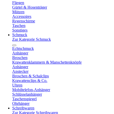
Fliegen
Gürtel & Hosenträger
Mützen
Accessoires
Regenschirme
Taschen
Sonstiges
Schmuck
Zur Kategorie Schmuck
Echtschmuck
Anhänger
Broschen
Krawattenklammern & Manschettenknöpfe
Anhänger
Anstecker
Broschen & Schalclips
Krawattenclips & Co.
Uhren
Mobiltelefon-Anhänger
Schlüsselanhänger
Taschenspiegel
Ohrhänger
Schreibwaren
Zur Kategorie Schreibwaren