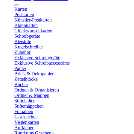
Karten
Postkarten
Künstler-Postkarten
Klappkarten
Glückwunschkarten
Schreibgeräte
Bleistifte
Kugelschreiber
Zubehör
Exklusive Schreibgeräte
Exklusive Schreibaccessoires
Papier
Brief- & Dekopapier
Zettelblöcke
Bücher
Ordnen & Organisieren
Ordner & Mappen
Stiftehalter
Stiftemäppchen
Fotoalben
Lesezeichen
Visitenkarten
Aufkleber
Rund ums Geschenk