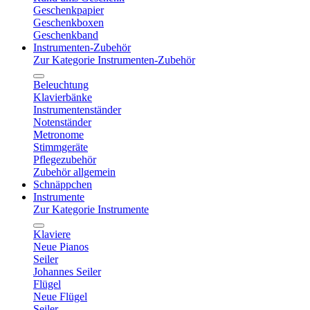
Geschenkpapier
Geschenkboxen
Geschenkband
Instrumenten-Zubehör
Zur Kategorie Instrumenten-Zubehör
Beleuchtung
Klavierbänke
Instrumentenständer
Notenständer
Metronome
Stimmgeräte
Pflegezubehör
Zubehör allgemein
Schnäppchen
Instrumente
Zur Kategorie Instrumente
Klaviere
Neue Pianos
Seiler
Johannes Seiler
Flügel
Neue Flügel
Seiler