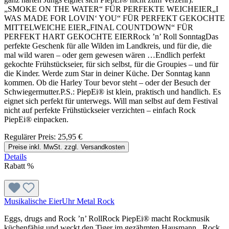
„SMOKE ON THE WATER“ FÜR PERFEKTE WEICHEIER„I
WAS MADE FOR LOVIN‘ YOU“ FÜR PERFEKT GEKOCHTE
MITTELWEICHE EIER„FINAL COUNTDOWN“ FÜR
PERFEKT HART GEKOCHTE EIERRock ’n’ Roll SonntagDas
perfekte Geschenk für alle Wilden im Landkreis, und für die, die
mal wild waren – oder gern gewesen wären …Endlich perfekt
gekochte Frühstückseier, für sich selbst, für die Groupies – und für
die Kinder. Werde zum Star in deiner Küche. Der Sonntag kann
kommen. Ob die Harley Tour bevor steht – oder der Besuch der
Schwiegermutter.P.S.: PiepEi® ist klein, praktisch und handlich. Es
eignet sich perfekt für unterwegs. Will man selbst auf dem Festival
nicht auf perfekte Frühstückseier verzichten – einfach Rock
PiepEi® einpacken.
Regulärer Preis:
25,95 €
Preise inkl. MwSt. zzgl. Versandkosten
Details
Rabatt
%
Musikalische EierUhr Metal Rock
Eggs, drugs and Rock ’n’ RollRock PiepEi® macht Rockmusik
küchenfähig und weckt den Tiger im gezähmten Hausmann. Rock