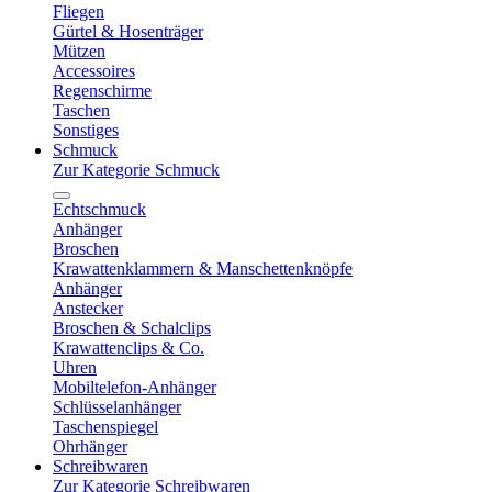
Fliegen
Gürtel & Hosenträger
Mützen
Accessoires
Regenschirme
Taschen
Sonstiges
Schmuck
Zur Kategorie Schmuck
Echtschmuck
Anhänger
Broschen
Krawattenklammern & Manschettenknöpfe
Anhänger
Anstecker
Broschen & Schalclips
Krawattenclips & Co.
Uhren
Mobiltelefon-Anhänger
Schlüsselanhänger
Taschenspiegel
Ohrhänger
Schreibwaren
Zur Kategorie Schreibwaren