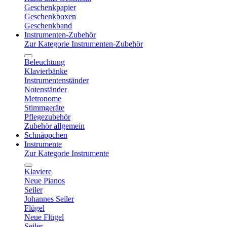
Geschenkpapier
Geschenkboxen
Geschenkband
Instrumenten-Zubehör
Zur Kategorie Instrumenten-Zubehör
Beleuchtung
Klavierbänke
Instrumentenständer
Notenständer
Metronome
Stimmgeräte
Pflegezubehör
Zubehör allgemein
Schnäppchen
Instrumente
Zur Kategorie Instrumente
Klaviere
Neue Pianos
Seiler
Johannes Seiler
Flügel
Neue Flügel
Seiler