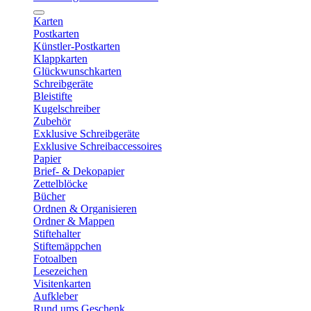
Karten
Postkarten
Künstler-Postkarten
Klappkarten
Glückwunschkarten
Schreibgeräte
Bleistifte
Kugelschreiber
Zubehör
Exklusive Schreibgeräte
Exklusive Schreibaccessoires
Papier
Brief- & Dekopapier
Zettelblöcke
Bücher
Ordnen & Organisieren
Ordner & Mappen
Stiftehalter
Stiftemäppchen
Fotoalben
Lesezeichen
Visitenkarten
Aufkleber
Rund ums Geschenk