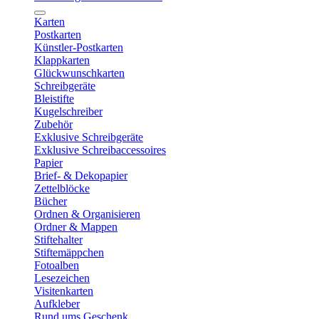
Karten
Postkarten
Künstler-Postkarten
Klappkarten
Glückwunschkarten
Schreibgeräte
Bleistifte
Kugelschreiber
Zubehör
Exklusive Schreibgeräte
Exklusive Schreibaccessoires
Papier
Brief- & Dekopapier
Zettelblöcke
Bücher
Ordnen & Organisieren
Ordner & Mappen
Stiftehalter
Stiftemäppchen
Fotoalben
Lesezeichen
Visitenkarten
Aufkleber
Rund ums Geschenk