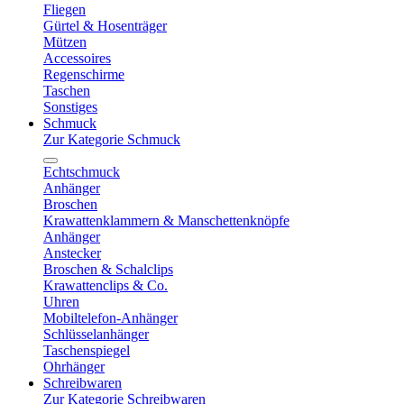
Fliegen
Gürtel & Hosenträger
Mützen
Accessoires
Regenschirme
Taschen
Sonstiges
Schmuck
Zur Kategorie Schmuck
Echtschmuck
Anhänger
Broschen
Krawattenklammern & Manschettenknöpfe
Anhänger
Anstecker
Broschen & Schalclips
Krawattenclips & Co.
Uhren
Mobiltelefon-Anhänger
Schlüsselanhänger
Taschenspiegel
Ohrhänger
Schreibwaren
Zur Kategorie Schreibwaren