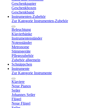
Geschenkpapier
Geschenkboxen
Geschenkband
Instrumenten-Zubehör
Zur Kategorie Instrumenten-Zubehör
Beleuchtung
Klavierbänke
Instrumentenständer
Notenständer
Metronome
Stimmgeräte
Pflegezubehör
Zubehör allgemein
Schnäppchen
Instrumente
Zur Kategorie Instrumente
Klaviere
Neue Pianos
Seiler
Johannes Seiler
Flügel
Neue Flügel
Seiler