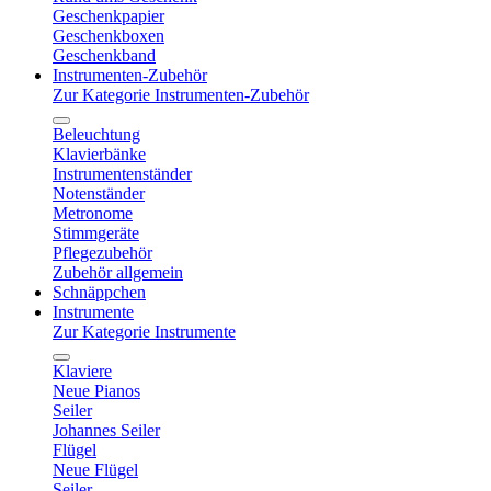
Geschenkpapier
Geschenkboxen
Geschenkband
Instrumenten-Zubehör
Zur Kategorie Instrumenten-Zubehör
Beleuchtung
Klavierbänke
Instrumentenständer
Notenständer
Metronome
Stimmgeräte
Pflegezubehör
Zubehör allgemein
Schnäppchen
Instrumente
Zur Kategorie Instrumente
Klaviere
Neue Pianos
Seiler
Johannes Seiler
Flügel
Neue Flügel
Seiler