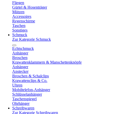
Fliegen
Gürtel & Hosenträger
Mützen
Accessoires
Regenschirme
Taschen
Sonstiges
Schmuck
Zur Kategorie Schmuck
Echtschmuck
Anhänger
Broschen
Krawattenklammern & Manschettenknöpfe
Anhänger
Anstecker
Broschen & Schalclips
Krawattenclips & Co.
Uhren
Mobiltelefon-Anhänger
Schlüsselanhänger
Taschenspiegel
Ohrhänger
Schreibwaren
Zur Kategorie Schreibwaren