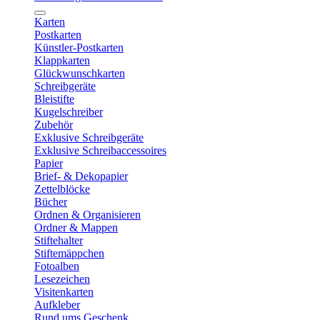
Karten
Postkarten
Künstler-Postkarten
Klappkarten
Glückwunschkarten
Schreibgeräte
Bleistifte
Kugelschreiber
Zubehör
Exklusive Schreibgeräte
Exklusive Schreibaccessoires
Papier
Brief- & Dekopapier
Zettelblöcke
Bücher
Ordnen & Organisieren
Ordner & Mappen
Stiftehalter
Stiftemäppchen
Fotoalben
Lesezeichen
Visitenkarten
Aufkleber
Rund ums Geschenk