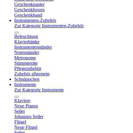
Geschenkpapier
Geschenkboxen
Geschenkband
Instrumenten-Zubehör
Zur Kategorie Instrumenten-Zubehör
Beleuchtung
Klavierbänke
Instrumentenständer
Notenständer
Metronome
Stimmgeräte
Pflegezubehör
Zubehör allgemein
Schnäppchen
Instrumente
Zur Kategorie Instrumente
Klaviere
Neue Pianos
Seiler
Johannes Seiler
Flügel
Neue Flügel
Seiler