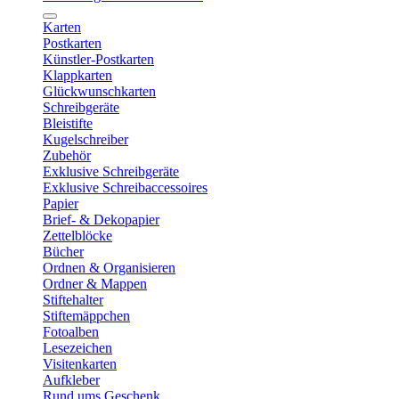
Karten
Postkarten
Künstler-Postkarten
Klappkarten
Glückwunschkarten
Schreibgeräte
Bleistifte
Kugelschreiber
Zubehör
Exklusive Schreibgeräte
Exklusive Schreibaccessoires
Papier
Brief- & Dekopapier
Zettelblöcke
Bücher
Ordnen & Organisieren
Ordner & Mappen
Stiftehalter
Stiftemäppchen
Fotoalben
Lesezeichen
Visitenkarten
Aufkleber
Rund ums Geschenk