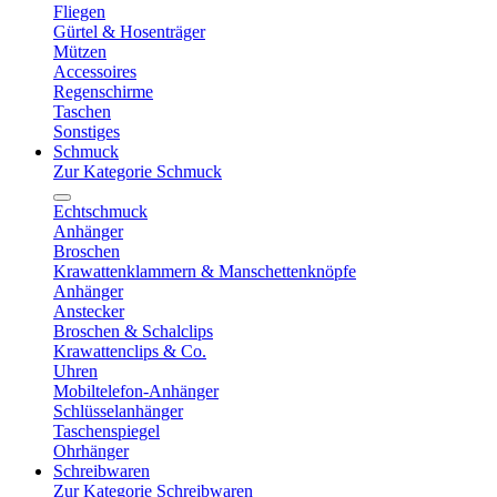
Fliegen
Gürtel & Hosenträger
Mützen
Accessoires
Regenschirme
Taschen
Sonstiges
Schmuck
Zur Kategorie Schmuck
Echtschmuck
Anhänger
Broschen
Krawattenklammern & Manschettenknöpfe
Anhänger
Anstecker
Broschen & Schalclips
Krawattenclips & Co.
Uhren
Mobiltelefon-Anhänger
Schlüsselanhänger
Taschenspiegel
Ohrhänger
Schreibwaren
Zur Kategorie Schreibwaren