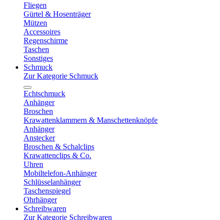
Fliegen
Gürtel & Hosenträger
Mützen
Accessoires
Regenschirme
Taschen
Sonstiges
Schmuck
Zur Kategorie Schmuck
Echtschmuck
Anhänger
Broschen
Krawattenklammern & Manschettenknöpfe
Anhänger
Anstecker
Broschen & Schalclips
Krawattenclips & Co.
Uhren
Mobiltelefon-Anhänger
Schlüsselanhänger
Taschenspiegel
Ohrhänger
Schreibwaren
Zur Kategorie Schreibwaren