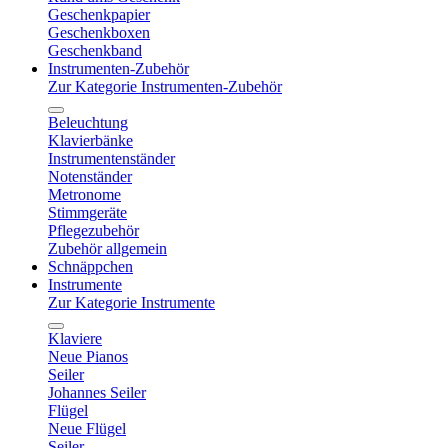
Geschenkpapier
Geschenkboxen
Geschenkband
Instrumenten-Zubehör
Zur Kategorie Instrumenten-Zubehör
Beleuchtung
Klavierbänke
Instrumentenständer
Notenständer
Metronome
Stimmgeräte
Pflegezubehör
Zubehör allgemein
Schnäppchen
Instrumente
Zur Kategorie Instrumente
Klaviere
Neue Pianos
Seiler
Johannes Seiler
Flügel
Neue Flügel
Seiler