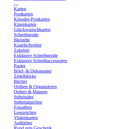
Karten
Postkarten
Künstler-Postkarten
Klappkarten
Glückwunschkarten
Schreibgeräte
Bleistifte
Kugelschreiber
Zubehör
Exklusive Schreibgeräte
Exklusive Schreibaccessoires
Papier
Brief- & Dekopapier
Zettelblöcke
Bücher
Ordnen & Organisieren
Ordner & Mappen
Stiftehalter
Stiftemäppchen
Fotoalben
Lesezeichen
Visitenkarten
Aufkleber
Rund ums Geschenk